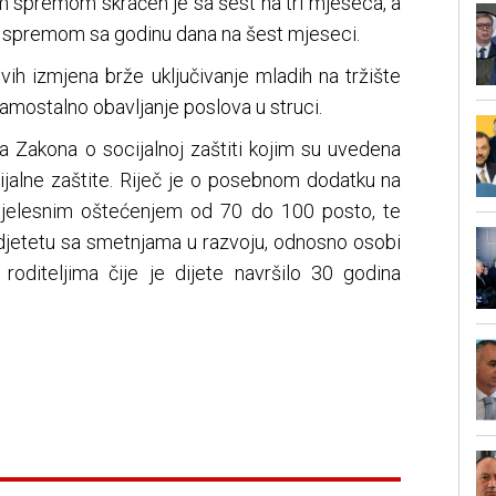
 spremom skraćen je sa šest na tri mjeseca, a
spremom sa godinu dana na šest mjeseci.
vih izmjena brže uključivanje mladih na tržište
samostalno obavljanje poslova u struci.
 Zakona o socijalnoj zaštiti kojim su uvedena
ijalne zaštite. Riječ je o posebnom dodatku na
 tjelesnim oštećenjem od 70 do 100 posto, te
jetetu sa smetnjama u razvoju, odnosno osobi
 roditeljima čije je dijete navršilo 30 godina