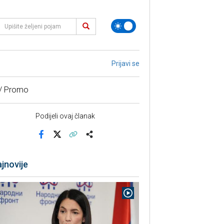
Prijavi se
 / Promo
Podijeli ovaj članak
Facebook
X
Kopiraj link
Više
jnovije