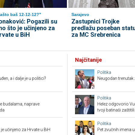
ašto baš 12-12-12?"
Sarajevo
onaković: Pogazili su
Zastupnici Trojke
no što je učinjeno za
predlažu poseban stat
rvate u BiH
za MC Srebrenica
Najčitanije
Politika
en, a i dalje je u politici?
Neugodan trenutak za
Politika
ude budalama, naprave
Helez odgovorio Vučić
oda
tvoji batinaši zaštitili
Politika
je učinjeno za Hrvate u BiH
Pet zvučnih imena u 