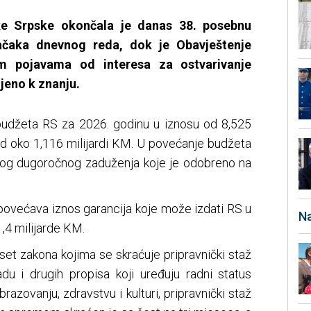
ke Srpske okončala je danas 38. posebnu
tačaka dnevnog reda, dok je Obavještenje
 pojavama od interesa za ostvarivanje
ljeno k znanju.
s budžeta RS za 2026. godinu u iznosu od 8,525
od oko 1,116 milijardi KM. U povećanje budžeta
nog dugoročnog zaduženja koje je odobreno na
 povećava iznos garancija koje može izdati RS u
Na
1,4 milijarde KM.
 set zakona kojima se skraćuje pripravnički staž
u i drugih propisa koji uređuju radni status
razovanju, zdravstvu i kulturi, pripravnički staž