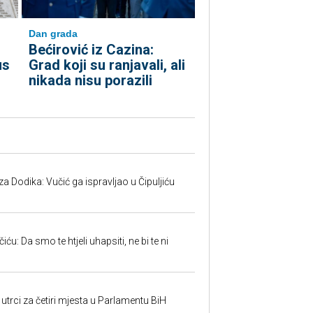
Dan grada
Bećirović iz Cazina:
us
Grad koji su ranjavali, ali
nikada nisu porazili
 Dodika: Vučić ga ispravljao u Čipuljiću
u: Da smo te htjeli uhapsiti, ne bi te ni
utrci za četiri mjesta u Parlamentu BiH