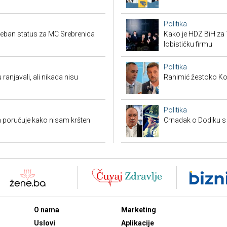
Politika
seban status za MC Srebrenica
Kako je HDZ BiH z
lobističku firmu
Politika
 ranjavali, ali nikada nisu
Rahimić žestoko Kord
Politika
 poručuje kako nisam kršten
Crnadak o Dodiku s
O nama
Marketing
Uslovi
Aplikacije