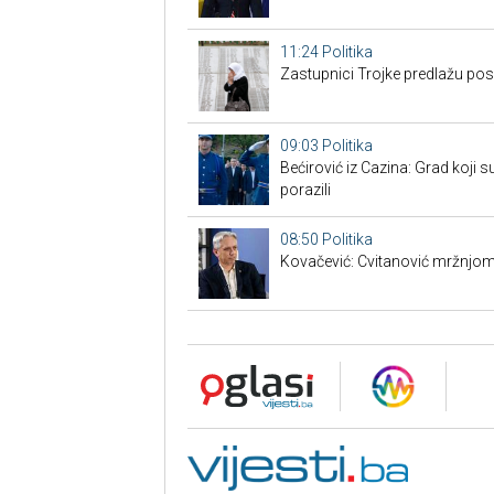
11:24
Politika
Zastupnici Trojke predlažu po
09:03
Politika
Bećirović iz Cazina: Grad koji su
porazili
08:50
Politika
Kovačević: Cvitanović mržnjom