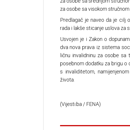
za osobe sa srednjom stručnom
za osobe sa visokom stručnom 
Predlagač je naveo da je cilj o
rada i lakše sticanje uslova za 
Usvojen je i Zakon o dopunama
dva nova prava iz sistema soc
ličnu invalidninu za osobe sa
posebnom dodatku za brigu o d
s invaliditetom, namijenjenom
života.
(Vijesti.ba / FENA)