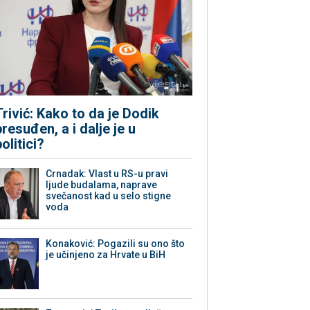
Trivić: Kako to da je Dodik
presuđen, a i dalje je u
politici?
Crnadak: Vlast u RS-u pravi
ljude budalama, naprave
svečanost kad u selo stigne
voda
Konaković: Pogazili su ono što
je učinjeno za Hrvate u BiH