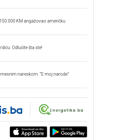
a 150.000 KM angažovao američku
iću: Odlučite šta ste!
 mesnim nareskom: "E moj narode"