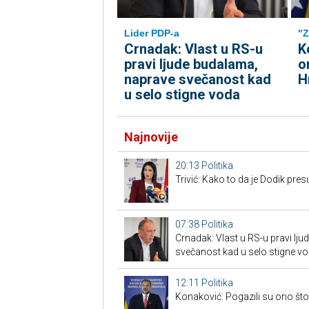
Lider PDP-a
"Z
Crnadak: Vlast u RS-u
K
pravi ljude budalama,
o
naprave svečanost kad
H
u selo stigne voda
Najnovije
20:13
Politika
Trivić: Kako to da je Dodik presuđ
07:38
Politika
Crnadak: Vlast u RS-u pravi lj
svečanost kad u selo stigne v
12:11
Politika
Konaković: Pogazili su ono što 