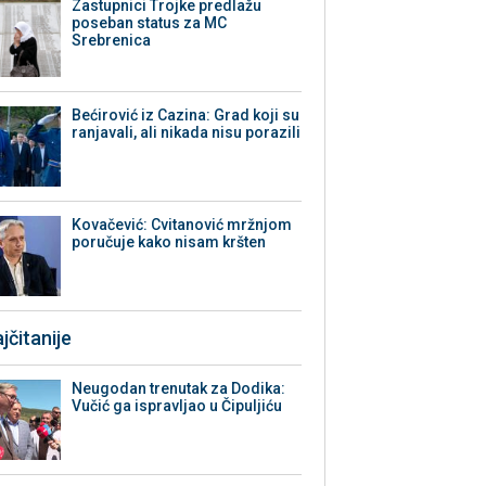
Zastupnici Trojke predlažu
poseban status za MC
Srebrenica
Bećirović iz Cazina: Grad koji su
ranjavali, ali nikada nisu porazili
Kovačević: Cvitanović mržnjom
poručuje kako nisam kršten
jčitanije
Neugodan trenutak za Dodika:
Vučić ga ispravljao u Čipuljiću