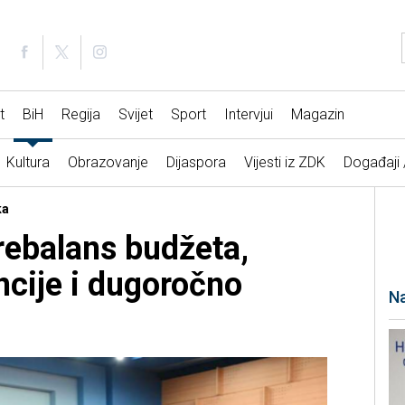
t
BiH
Regija
Svijet
Sport
Intervjui
Magazin
Kultura
Obrazovanje
Dijaspora
Vijesti iz ZDK
Događaji
ka
rebalans budžeta,
cije i dugoročno
Na