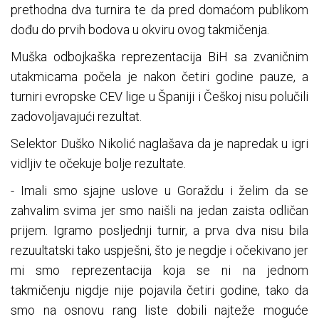
prethodna dva turnira te da pred domaćom publikom
dođu do prvih bodova u okviru ovog takmičenja.
Muška odbojkaška reprezentacija BiH sa zvaničnim
utakmicama počela je nakon četiri godine pauze, a
turniri evropske CEV lige u Španiji i Češkoj nisu polučili
zadovoljavajući rezultat.
Selektor Duško Nikolić naglašava da je napredak u igri
vidljiv te očekuje bolje rezultate.
- Imali smo sjajne uslove u Goraždu i želim da se
zahvalim svima jer smo naišli na jedan zaista odličan
prijem. Igramo posljednji turnir, a prva dva nisu bila
rezuultatski tako uspješni, što je negdje i očekivano jer
mi smo reprezentacija koja se ni na jednom
takmičenju nigdje nije pojavila četiri godine, tako da
smo na osnovu rang liste dobili najteže moguće