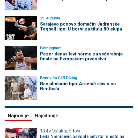
15. augusta
Sarajevo ponovo domaćin Jadranske
Teqball lige: U borbi za titulu 80 ekipa
Birmingham
Pezer danas lovi normu za večerašnje
finale na Evropskom prvenstvu
Bentbaša Cliff Diving
Banjalučanin Igor Arsenić slavio na
Bentbaši
Najnovije
Najčitanije
13:49
Ostali sportovi
Lejla Njemčević osvojila četvrto mjesto na