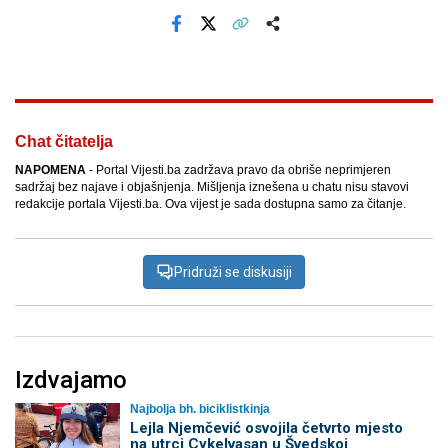
Facebook
X
Kopiraj link
Više
Chat čitatelja
NAPOMENA
- Portal Vijesti.ba zadržava pravo da obriše neprimjeren
sadržaj bez najave i objašnjenja. Mišljenja iznešena u chatu nisu stavovi
redakcije portala Vijesti.ba. Ova vijest je sada dostupna samo za čitanje.
Pridruži se diskusiji
Izdvajamo
Najbolja bh. biciklistkinja
Lejla Njemčević osvojila četvrto mjesto
na utrci Cykelvasan u Švedskoj