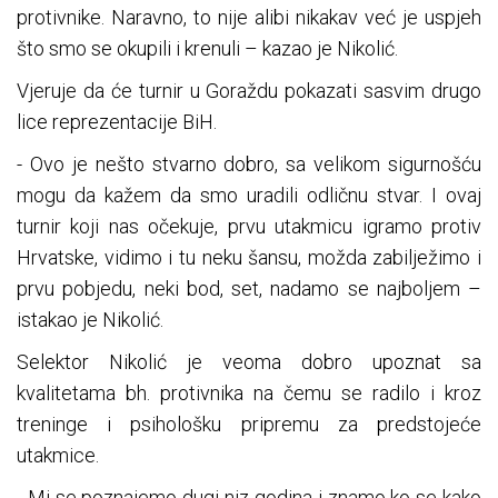
protivnike. Naravno, to nije alibi nikakav već je uspjeh
što smo se okupili i krenuli – kazao je Nikolić.
Vjeruje da će turnir u Goraždu pokazati sasvim drugo
lice reprezentacije BiH.
- Ovo je nešto stvarno dobro, sa velikom sigurnošću
mogu da kažem da smo uradili odličnu stvar. I ovaj
turnir koji nas očekuje, prvu utakmicu igramo protiv
Hrvatske, vidimo i tu neku šansu, možda zabilježimo i
prvu pobjedu, neki bod, set, nadamo se najboljem –
istakao je Nikolić.
Selektor Nikolić je veoma dobro upoznat sa
kvalitetama bh. protivnika na čemu se radilo i kroz
treninge i psihološku pripremu za predstojeće
utakmice.
- Mi se poznajemo dugi niz godina i znamo ko se kako