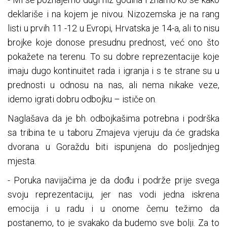
deklariše i na kojem je nivou. Nizozemska je na rang
listi u prvih 11 -12 u Evropi, Hrvatska je 14-a, ali to nisu
brojke koje donose presudnu prednost, već ono što
pokažete na terenu. To su dobre reprezentacije koje
imaju dugo kontinuitet rada i igranja i s te strane su u
prednosti u odnosu na nas, ali nema nikake veze,
idemo igrati dobru odbojku – ističe on.
Naglašava da je bh. odbojkašima potrebna i podrška
sa tribina te u taboru Zmajeva vjeruju da će gradska
dvorana u Goraždu biti ispunjena do posljednjeg
mjesta.
- Poruka navijačima je da dođu i podrže prije svega
svoju reprezentaciju, jer nas vodi jedna iskrena
emocija i u radu i u onome čemu težimo da
postanemo, to je svakako da budemo sve bolji. Za to