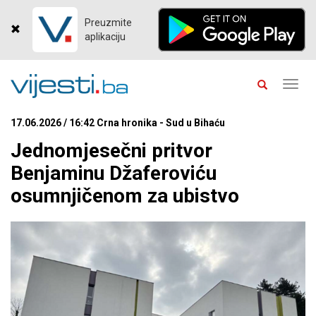
Preuzmite
aplikaciju
Toggl
navig
17.06.2026 / 16:42 Crna hronika - Sud u Bihaću
Jednomjesečni pritvor
Benjaminu Džaferoviću
osumnjičenom za ubistvo