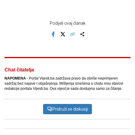
Podijeli ovaj članak
Facebook
X
Kopiraj link
Više
Chat čitatelja
NAPOMENA
- Portal Vijesti.ba zadržava pravo da obriše neprimjeren
sadržaj bez najave i objašnjenja. Mišljenja iznešena u chatu nisu stavovi
redakcije portala Vijesti.ba. Ova vijest je sada dostupna samo za čitanje.
Pridruži se diskusiji