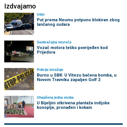
Izdvajamo
Udor
Put prema Neumu potpuno blokiran zbog
lančanog sudara
Saobraćajna nesreća
Vozač motora teško povrijeđen kod
Prijedora
Policija istražuje
Burno u SBK: U Vitezu bačena bomba, u
Novom Travniku zapaljen Golf 2
Uhapšena jedna osoba
​U Bijeljini otkrivena plantaža indijske
konoplje, pronađen i kokain