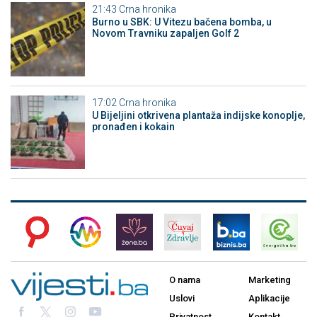
21:43
Crna hronika
Burno u SBK: U Vitezu bačena bomba, u
Novom Travniku zapaljen Golf 2
17:02
Crna hronika
​U Bijeljini otkrivena plantaža indijske konoplje,
pronađen i kokain
O nama
Marketing
Uslovi
Aplikacije
Privatnost
Kontakt