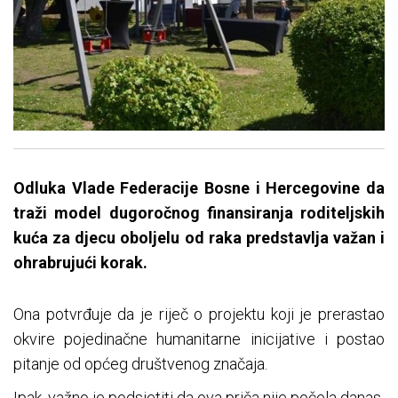
Odluka Vlade Federacije Bosne i Hercegovine da
traži model dugoročnog finansiranja roditeljskih
kuća za djecu oboljelu od raka predstavlja važan i
ohrabrujući korak.
Ona potvrđuje da je riječ o projektu koji je prerastao
okvire pojedinačne humanitarne inicijative i postao
pitanje od općeg društvenog značaja.
Ipak, važno je podsjetiti da ova priča nije počela danas.