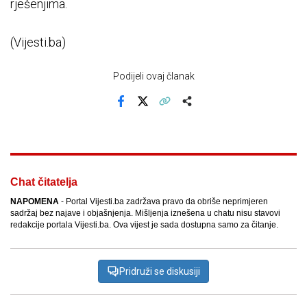
rješenjima.
(Vijesti.ba)
Podijeli ovaj članak
Facebook
X
Kopiraj link
Više
Chat čitatelja
NAPOMENA
- Portal Vijesti.ba zadržava pravo da obriše neprimjeren
sadržaj bez najave i objašnjenja. Mišljenja iznešena u chatu nisu stavovi
redakcije portala Vijesti.ba. Ova vijest je sada dostupna samo za čitanje.
Pridruži se diskusiji