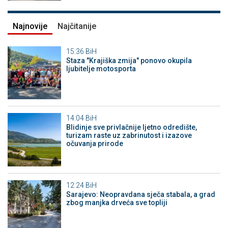
Najnovije
Najčitanije
15:36
BiH
Staza "Krajiška zmija" ponovo okupila
ljubitelje motosporta
14:04
BiH
Blidinje sve privlačnije ljetno odredište,
turizam raste uz zabrinutost i izazove
očuvanja prirode
12:24
BiH
Sarajevo: Neopravdana sječa stabala, a grad
zbog manjka drveća sve topliji