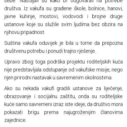
sebe. Nastajali su kako bi odgovarali na potrebe
društva. Iz vakufa su građene škole, bolnice, hanovi,
javne kuhinje, mostovi, vodovodi i brojne druge
ustanove koje su služile svim ljudima bez obzira na
njihovu pripadnost.
Suština vakufa oduvijek je bila u tome da prepozna
društvenu potrebu i ponudi trajno rješenje.
Upravo zbog toga podrška projektu roditeljskih kuća
nije predstavljala odstupanje od vakufske misije, nego
njen prirodni nastavak u savremenim okolnostima.
Ako su nekada vakufi gradili ustanove za liječenje,
obrazovanje i socijalnu zaštitu, onda su roditeljske
kuće samo savremeni izraz iste ideje, da društvo mora
pokazati brigu prema najugroženijim članovima
zajednice.