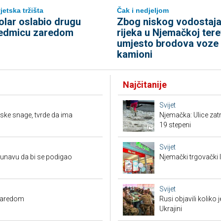
jetska tržišta
Čak i nedjeljom
olar oslabio drugu
Zbog niskog vodostaj
edmicu zaredom
rijeka u Njemačkoj tere
umjesto brodova voze
kamioni
Najčitanije
Svijet
ijske snage, tvrde da ima
Njemačka: Ulice zat
19 stepeni
Svijet
Dunavu da bi se podigao
Njemački trgovački l
Svijet
zaredom
Rusi objavili koliko
Ukrajini