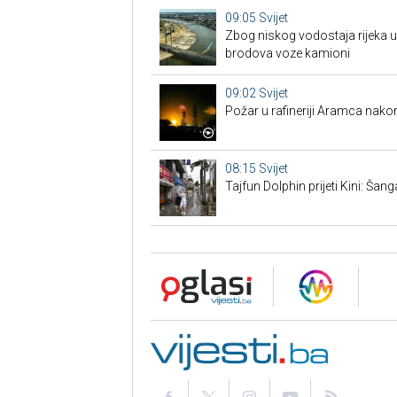
09:05
Svijet
Zbog niskog vodostaja rijeka u
brodova voze kamioni
09:02
Svijet
Požar u rafineriji Aramca nak
08:15
Svijet
Tajfun Dolphin prijeti Kini: Šan