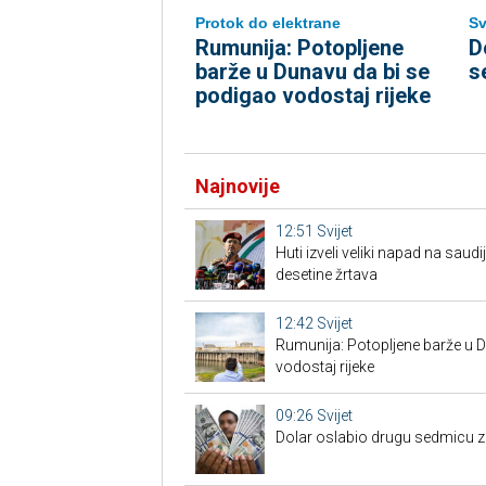
Protok do elektrane
Sv
Rumunija: Potopljene
D
barže u Dunavu da bi se
s
podigao vodostaj rijeke
Najnovije
12:51
Svijet
Huti izveli veliki napad na saud
desetine žrtava
12:42
Svijet
Rumunija: Potopljene barže u 
vodostaj rijeke
09:26
Svijet
Dolar oslabio drugu sedmicu 