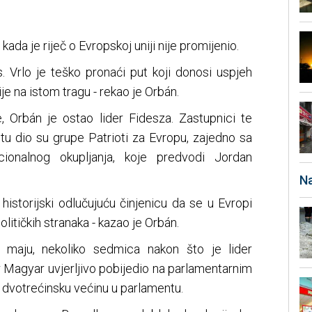
kada je riječ o Evropskoj uniji nije promijenio.
. Vrlo je teško pronaći put koji donosi uspjeh
e na istom tragu - rekao je Orbán.
e, Orbán je ostao lider Fidesza. Zastupnici te
u dio su grupe Patrioti za Evropu, zajedno sa
ionalnog okupljanja, koje predvodi Jordan
Na
historijski odlučujuću činjenicu da se u Evropi
olitičkih stranaka - kazao je Orbán.
 maju, nekoliko sedmica nakon što je lider
 Magyar uvjerljivo pobijedio na parlamentarnim
 dvotrećinsku većinu u parlamentu.