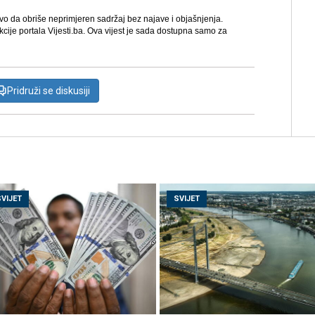
avo da obriše neprimjeren sadržaj bez najave i objašnjenja.
kcije portala Vijesti.ba. Ova vijest je sada dostupna samo za
Pridruži se diskusiji
SVIJET
SVIJET