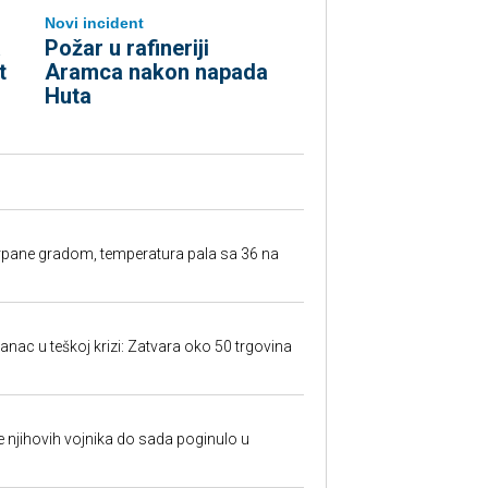
Novi incident
a
Požar u rafineriji
t
Aramca nakon napada
Huta
rpane gradom, temperatura pala sa 36 na
anac u teškoj krizi: Zatvara oko 50 trgovina
 je njihovih vojnika do sada poginulo u