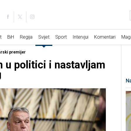
t
BiH
Regija
Svijet
Sport
Intervjui
Komentari
Mag
arski premijer
u politici i nastavljam
U
Na