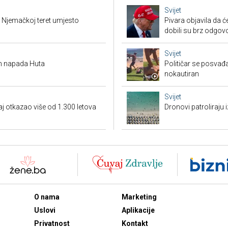
Svijet
 Njemačkoj teret umjesto
Pivara objavila da ć
dobili su brz odgov
Svijet
on napada Huta
Političar se posvađ
nokautiran
Svijet
gaj otkazao više od 1.300 letova
Dronovi patroliraju 
O nama
Marketing
Uslovi
Aplikacije
Privatnost
Kontakt