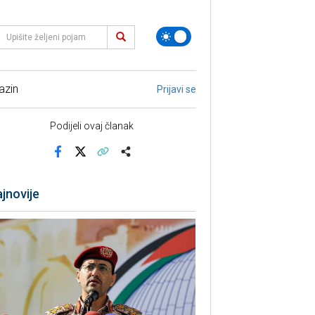
azin
Prijavi se
Podijeli ovaj članak
Facebook
X
Kopiraj link
Više
jnovije