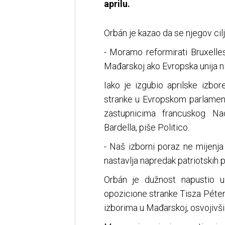
aprilu.
Orbán je kazao da se njegov cilj 
- Moramo reformirati Bruxelles
Mađarskoj ako Evropska unija nij
Iako je izgubio aprilske izbor
stranke u Evropskom parlament
zastupnicima francuskog Nac
Bardella, piše Politico.
- Naš izborni poraz ne mijenja 
nastavlja napredak patriotskih p
Orbán je dužnost napustio u
opozicione stranke Tisza Péter
izborima u Mađarskoj, osvojivši