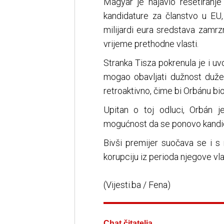
Magyar je najavio resetiranj
kandidature za članstvo u EU
milijardi eura sredstava zamrz
vrijeme prethodne vlasti.
Stranka Tisza pokrenula je i u
mogao obavljati dužnost duže
retroaktivno, čime bi Orbánu bi
Upitan o toj odluci, Orbán 
mogućnost da se ponovo kandidi
Bivši premijer suočava se i
korupciju iz perioda njegove vl
(Vijesti.ba / Fena)
Chat čitatelja