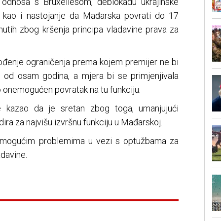
e odnosa s Bruxellesom, deblokadu ukrajinske
, kao i nastojanje da Mađarska povrati do 17
nutih zbog kršenja principa vladavine prava za
vođenje ograničenja prema kojem premijer ne bi
 od osam godina, a mjera bi se primjenjivala
o onemogućen povratak na tu funkciju.
je kazao da je sretan zbog toga, umanjujući
ra za najvišu izvršnu funkciju u Mađarskoj.
 s mogućim problemima u vezi s optužbama za
adavine.