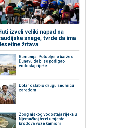
Huti izveli veliki napad na
saudijske snage, tvrde da ima
desetine žrtava
Rumunija: Potopljene barže u
Dunavu da bi se podigao
vodostaj rijeke
Dolar oslabio drugu sedmicu
zaredom
Zbog niskog vodostaja rijeka u
Njemačkoj teret umjesto
brodova voze kamioni