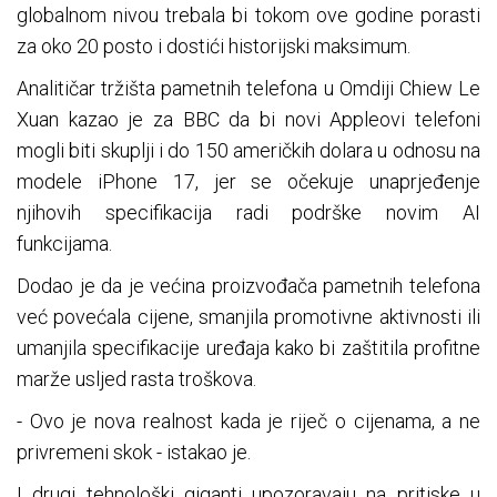
globalnom nivou trebala bi tokom ove godine porasti
za oko 20 posto i dostići historijski maksimum.
Analitičar tržišta pametnih telefona u Omdiji Chiew Le
Xuan kazao je za BBC da bi novi Appleovi telefoni
mogli biti skuplji i do 150 američkih dolara u odnosu na
modele iPhone 17, jer se očekuje unaprjeđenje
njihovih specifikacija radi podrške novim AI
funkcijama.
Dodao je da je većina proizvođača pametnih telefona
već povećala cijene, smanjila promotivne aktivnosti ili
umanjila specifikacije uređaja kako bi zaštitila profitne
marže usljed rasta troškova.
- Ovo je nova realnost kada je riječ o cijenama, a ne
privremeni skok - istakao je.
I drugi tehnološki giganti upozoravaju na pritiske u