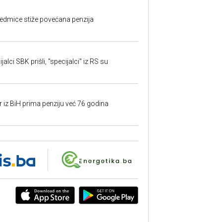
edmice stiže povećana penzija
alci SBK prišli, "specijalci" iz RS su
r iz BiH prima penziju već 76 godina