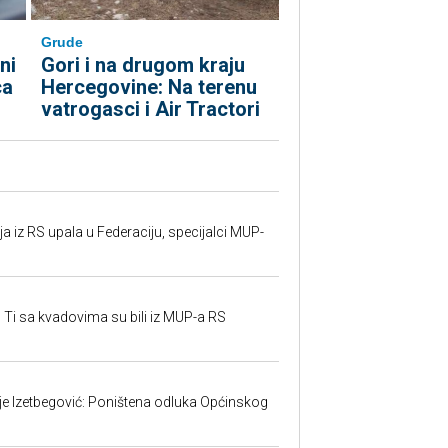
Grude
ni
Gori i na drugom kraju
ca
Hercegovine: Na terenu
vatrogasci i Air Tractori
 iz RS upala u Federaciju, specijalci MUP-
 Ti sa kvadovima su bili iz MUP-a RS
ije Izetbegović: Poništena odluka Općinskog