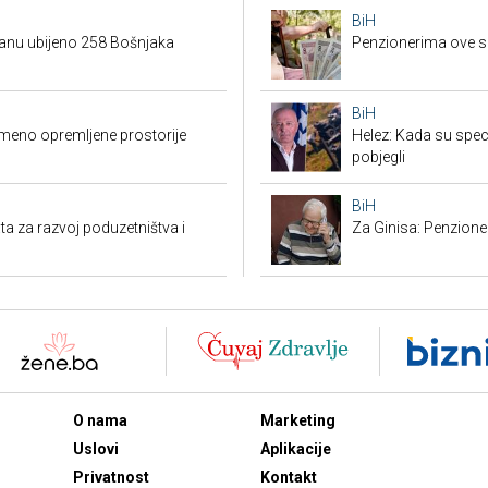
BiH
danu ubijeno 258 Bošnjaka
Penzionerima ove s
BiH
emeno opremljene prostorije
Helez: Kada su specij
pobjegli
BiH
ta za razvoj poduzetništva i
Za Ginisa: Penzione
O nama
Marketing
Uslovi
Aplikacije
Privatnost
Kontakt