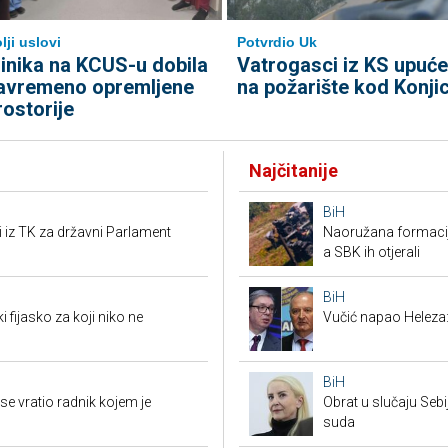
lji uslovi
Potvrdio Uk
linika na KCUS-u dobila
Vatrogasci iz KS upuće
avremeno opremljene
na požarište kod Konji
rostorije
Najčitanije
BiH
i iz TK za državni Parlament
Naoružana formacija
a SBK ih otjerali
BiH
i fijasko za koji niko ne
Vučić napao Heleza:
BiH
e vratio radnik kojem je
Obrat u slučaju Seb
suda