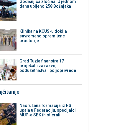
Godišnjica zločina: U jednom
danu ubijeno 258 Bošnjaka
Klinika na KCUS-u dobila
savremeno opremljene
prostorije
Grad Tuzla finansira 17
projekata za razvoj
poduzetništva i poljoprivrede
jčitanije
Naoružana formacija iz RS
upala u Federaciju, specijalci
MUP-a SBK ih otjerali