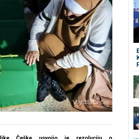
like Češke usvojio je rezoluciju o