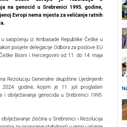
a na genocid u Srebrenici 1995. godine,
jenoj Evropi nema mjesta za veličanje ratnih
a.
no u saopćenju iz Ambasade Republike Češke u
 nakon posjete delegacije Odbora za poslove EU
Češke Bosni i Hercegovini od 11. do 14. maja
o na Rezoluciju Generalne skupštine Ujedinjenih
2024. godine, kojom je 11. juli proglašen
Na
i obilježavanja genocida u Srebrenici 1995.
obilježavanje zločina u Srebrenici i Rezolucija
rima za osiguranje stabilnosti u regiji i jačanje