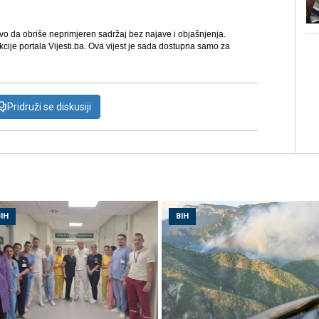
avo da obriše neprimjeren sadržaj bez najave i objašnjenja.
kcije portala Vijesti.ba. Ova vijest je sada dostupna samo za
Pridruži se diskusiji
IH
BIH