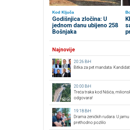
Kod Ključa
Bo
Godišnjica zločina: U
K
jednom danu ubijeno 258
s
Bošnjaka
p
Najnovije
20:26
BiH
Bitka za pet mandata: Kandidat
20:00
BiH
Treća traka kod Nišića, milionsk
odgovara!
19:18
BiH
Drama zeničkih rudara: U jamu s
prethodno pozlilo