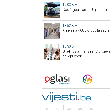
19:03
BiH
Godišnjica zločina: U jednom 
18:52
BiH
Klinika na KCUS-u dobila savr
18:30
BiH
Grad Tuzla finansira 17 projeka
poljoprivrede