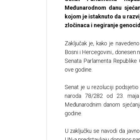
Međunarodnom danu sjećanj
kojom je istaknuto da u razvi
zločinaca i negiranje genocid
Zaključak je, kako je navede
Bosni i Hercegovini., donesen
Senata Parlamenta Republike 
ove godine.
Senat je u rezoluciji podsjeti
naroda 78/282 od 23. maja 
Međunarodnim danom sjećanja 
godine.
U zaključku se navodi da javno 
UN-a predstavljaju doprinos napo