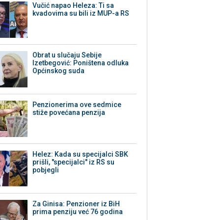
Vučić napao Heleza: Ti sa
kvadovima su bili iz MUP-a RS
Obrat u slučaju Sebije
Izetbegović: Poništena odluka
Općinskog suda
Penzionerima ove sedmice
stiže povećana penzija
Helez: Kada su specijalci SBK
prišli, "specijalci" iz RS su
pobjegli
Za Ginisa: Penzioner iz BiH
prima penziju već 76 godina