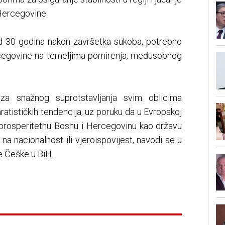
 Hercegovine.
 od 30 godina nakon završetka sukoba, potrebno
rcegovine na temeljima pomirenja, međusobnog
za snažnog suprotstavljanja svim oblicima
aratističkih tendencija, uz poruku da u Evropskoj
a prosperitetnu Bosnu i Hercegovinu kao državu
 na nacionalnost ili vjeroispovijest, navodi se u
 Češke u BiH.