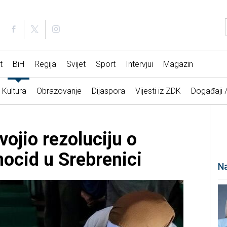
t
BiH
Regija
Svijet
Sport
Intervjui
Magazin
Kultura
Obrazovanje
Dijaspora
Vijesti iz ZDK
Događaji 
ojio rezoluciju o
nocid u Srebrenici
Na