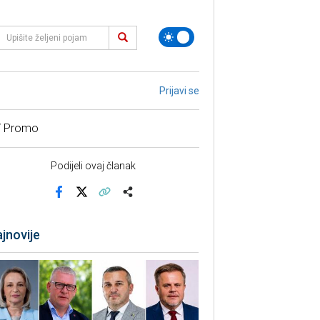
Prijavi se
/ Promo
Podijeli ovaj članak
Facebook
X
Kopiraj link
Više
jnovije