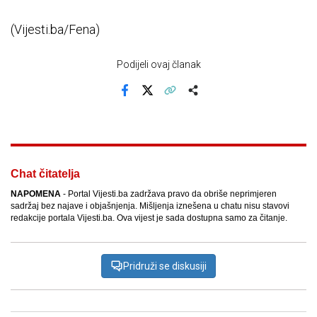
(Vijesti.ba/Fena)
Podijeli ovaj članak
Facebook
X
Kopiraj link
Više
Chat čitatelja
NAPOMENA
- Portal Vijesti.ba zadržava pravo da obriše neprimjeren
sadržaj bez najave i objašnjenja. Mišljenja iznešena u chatu nisu stavovi
redakcije portala Vijesti.ba. Ova vijest je sada dostupna samo za čitanje.
Pridruži se diskusiji