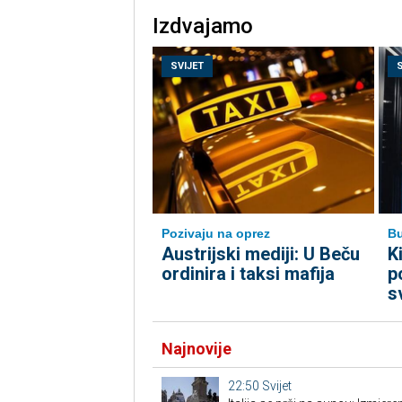
Izdvajamo
SVIJET
Pozivaju na oprez
B
Austrijski mediji: U Beču
K
ordinira i taksi mafija
p
s
Najnovije
22:50
Svijet