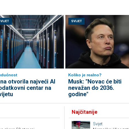
SVIJET
SVIJET
udućnost
Koliko je realno?
ina otvorila najveći AI
Musk: "Novac će biti
odatkovni centar na
nevažan do 2036.
vijetu
godine"
Najčitanije
Svijet