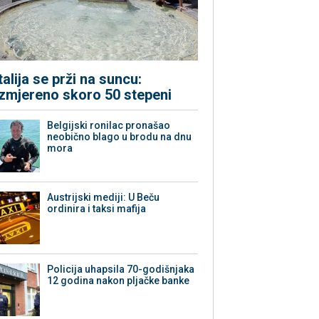
Italija se prži na suncu:
Izmjereno skoro 50 stepeni
Belgijski ronilac pronašao
neobično blago u brodu na dnu
mora
Austrijski mediji: U Beču
ordinira i taksi mafija
Policija uhapsila 70-godišnjaka
12 godina nakon pljačke banke