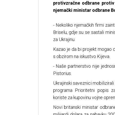
protivzračne odbrane protiv b
njemački ministar odbrane Bo
- Nekoliko njemačkih firmi zaint
Briselu, gdje su se sastali mi
za Ukrajinu.
Kazao je da bi projekt mogao da
s obzirom na iskustvo Kijeva.
- Naše partnerstvo nije jednos
Pistorius.
Ukrajinski saveznici mobilizir
programa Prioritetni popis z
koriste za kupovinu vojne oprem
Novi britanski ministar odbran
milijardi dolara za nabavku 200