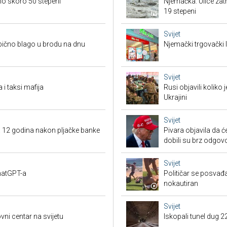
eno skoro 50 stepeni
Njemačka: Ulice zat
19 stepeni
Svijet
bično blago u brodu na dnu
Njemački trgovački l
Svijet
 i taksi mafija
Rusi objavili koliko
Ukrajini
Svijet
a 12 godina nakon pljačke banke
Pivara objavila da ć
dobili su brz odgov
Svijet
ChatGPT-a
Političar se posvađ
nokautiran
Svijet
vni centar na svijetu
Iskopali tunel dug 2