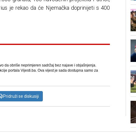
rius je rekao da će Njemačka doprinijeti s 400
avo da obriše neprimjeren sadržaj bez najave i objašnjenja.
kcije portala Vijesti.ba. Ova vijest je sada dostupna samo za
Pridruži se diskusiji