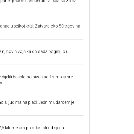
rpane gradom, temperatura pala sa 36 na
anac u teškoj krizi: Zatvara oko 50 trgovina
 je njihovih vojnika do sada poginulo u
e dijeliti besplatno pivo kad Trump umre,
or
ao s ljudima na plaži: Jednim udarcem je
2,5 kilometara pa odustali od njega