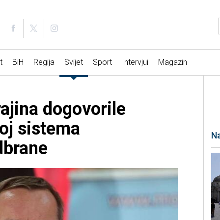
t
BiH
Regija
Svijet
Sport
Intervjui
Magazin
ajina dogovorile
voj sistema
Na
dbrane