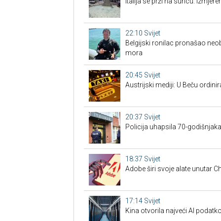
Italija se prži na suncu: Izmjer
22:10
Svijet
Belgijski ronilac pronašao neo
mora
20:45
Svijet
Austrijski mediji: U Beču ordinira
20:37
Svijet
Policija uhapsila 70-godišnjak
18:37
Svijet
Adobe širi svoje alate unutar 
17:14
Svijet
Kina otvorila najveći AI podatko