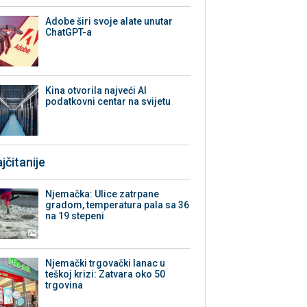
Adobe širi svoje alate unutar
ChatGPT-a
Kina otvorila najveći AI
podatkovni centar na svijetu
jčitanije
Njemačka: Ulice zatrpane
gradom, temperatura pala sa 36
na 19 stepeni
Njemački trgovački lanac u
teškoj krizi: Zatvara oko 50
trgovina