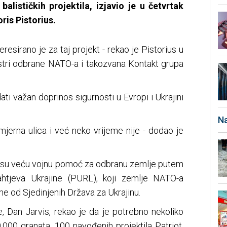
alističkih projektila, izjavio je u četvrtak
ris Pistorius.
eresirano je za taj projekt - rekao je Pistorius u
nistri odbrane NATO-a i takozvana Kontakt grupa
ti važan doprinos sigurnosti u Evropi i Ukrajini
Na
mjerna ulica i već neko vrijeme nije - dodao je
ali su veću vojnu pomoć za odbranu zemlje putem
ahtjeva Ukrajine (PURL), koji zemlje NATO-a
e od Sjedinjenih Država za Ukrajinu.
e, Dan Jarvis, rekao je da je potrebno nekoliko
.000 granata, 100 navođenih projektila Patriot,