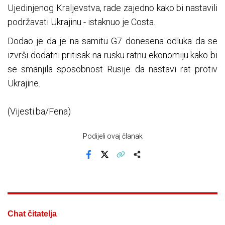
Ujedinjenog Kraljevstva, rade zajedno kako bi nastavili
podržavati Ukrajinu - istaknuo je Costa.
Dodao je da je na samitu G7 donesena odluka da se
izvrši dodatni pritisak na rusku ratnu ekonomiju kako bi
se smanjila sposobnost Rusije da nastavi rat protiv
Ukrajine.
(Vijesti.ba/Fena)
Podijeli ovaj članak
Facebook
X
Kopiraj link
Više
Chat čitatelja