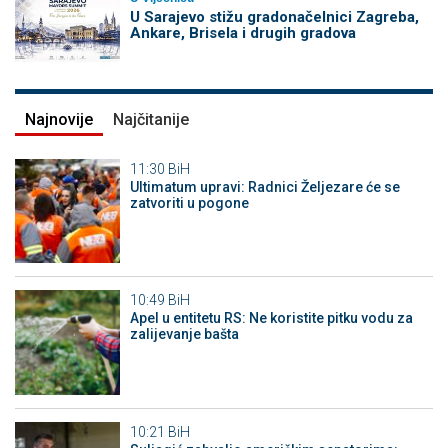
U Sarajevo stižu gradonačelnici Zagreba,
Ankare, Brisela i drugih gradova
Najnovije
Najčitanije
11:30
BiH
Ultimatum upravi: Radnici Željezare će se
zatvoriti u pogone
10:49
BiH
Apel u entitetu RS: Ne koristite pitku vodu za
zalijevanje bašta
10:21
BiH