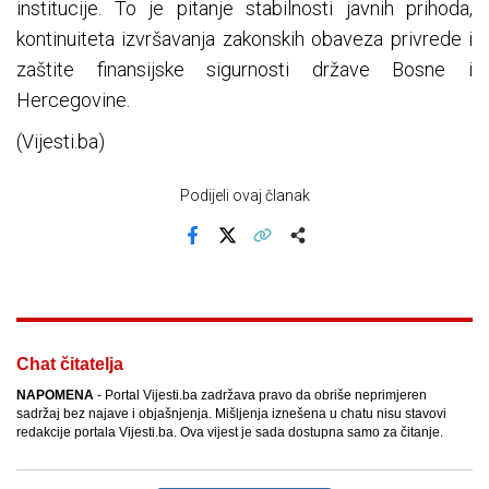
institucije. To je pitanje stabilnosti javnih prihoda,
kontinuiteta izvršavanja zakonskih obaveza privrede i
zaštite finansijske sigurnosti države Bosne i
Hercegovine.
(Vijesti.ba)
Podijeli ovaj članak
Facebook
X
Kopiraj link
Više
Chat čitatelja
NAPOMENA
- Portal Vijesti.ba zadržava pravo da obriše neprimjeren
sadržaj bez najave i objašnjenja. Mišljenja iznešena u chatu nisu stavovi
redakcije portala Vijesti.ba. Ova vijest je sada dostupna samo za čitanje.