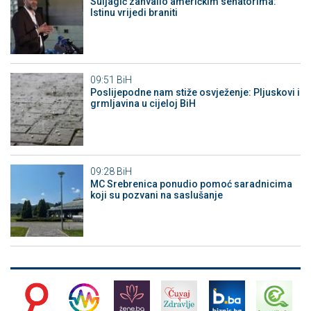
Suljagić zahvalio američkim senatorima:
Istinu vrijedi braniti
09:51
BiH
Poslijepodne nam stiže osvježenje: Pljuskovi i
grmljavina u cijeloj BiH
09:28
BiH
MC Srebrenica ponudio pomoć saradnicima
koji su pozvani na saslušanje