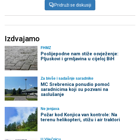
Pridruži se diskusiji
Izdvajamo
FHMZ
Poslijepodne nam stiže osvježenje:
Pljuskovi i grmljavina u cijeloj BiH
Za bivše i sadašnje saradnike
MC Srebrenica ponudio pomoć
saradnicima koji su pozvani na
saslušanje
Ne jenjava
Požar kod Konjica van kontrole: Na
terenu helikopteri, stižu i air traktori
U Vijećnicu