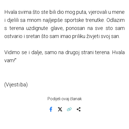
Hvala svima što ste bili dio mog puta, vjerovali u mene
i djelili sa mnom najljepše sportske trenutke. Odlazim
s terena uzdignute glave, ponosan na sve sto sam
ostvario i sretan što sam imao priliku živjeti svoj san.
Vidimo se i dalje, samo na drugoj strani terena. Hvala
vam!"
(Vijesti.ba)
Podijeli ovaj članak
Facebook
X
Kopiraj link
Više