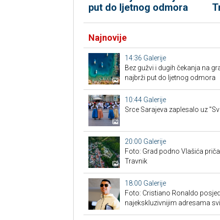
put do ljetnog odmora
T
Najnovije
14:36
Galerije
Bez gužvi i dugih čekanja na g
najbrži put do ljetnog odmora
10:44
Galerije
Srce Sarajeva zaplesalo uz "Sve
20:00
Galerije
Foto: Grad podno Vlašića priča 
Travnik
18:00
Galerije
Foto: Cristiano Ronaldo posj
najekskluzivnijim adresama svi