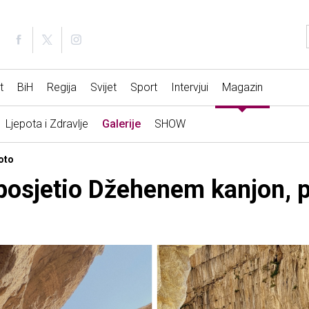
t
BiH
Regija
Svijet
Sport
Intervjui
Magazin
Ljepota i Zdravlje
Galerije
SHOW
oto
 posjetio Džehenem kanjon, p