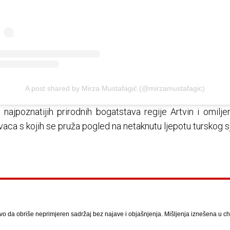
A post shared by Mirza Mustafagić (@mirzamustafagic)
ajpoznatijih prirodnih bogatstava regije Artvin i omiljena
ovaca s kojih se pruža pogled na netaknutu ljepotu turskog s
vo da obriše neprimjeren sadržaj bez najave i objašnjenja. Mišljenja iznešena u chat