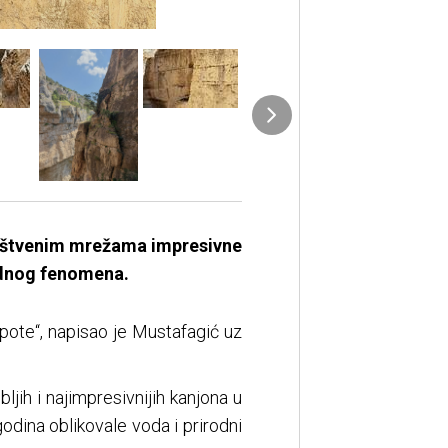
ruštvenim mrežama impresivne
rodnog fenomena.
pote“, napisao je Mustafagić uz
jih i najimpresivnijih kanjona u
odina oblikovale voda i prirodni