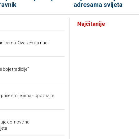
ravnik
adresama svijeta
Najčitanije
ranicama: Ova zemlja nudi
 boje tradicije"
priče stoljećima - Upoznajte
eduje domove na
jeta