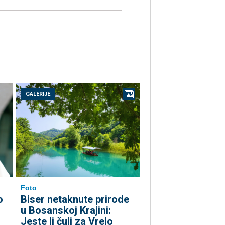
GALERIJE
Foto
o
Biser netaknute prirode
u Bosanskoj Krajini:
Jeste li čuli za Vrelo