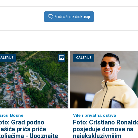
Pridruži se diskusiji
GALERIJE
GALERIJE
srcu Bosne
Vile i privatna ostrva
oto: Grad podno
Foto: Cristiano Ronald
lašića priča priče
posjeduje domove na
toljećima - Upoznajte
najekskluzivnijim