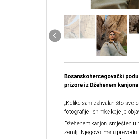
Bosanskohercegovački poduze
prizore iz Džehenem kanjona 
„Koliko sam zahvalan što sve o
fotografije i snimke koje je ob
Džehenem kanjon, smješten u reg
zemlji. Njegovo ime u prevodu z