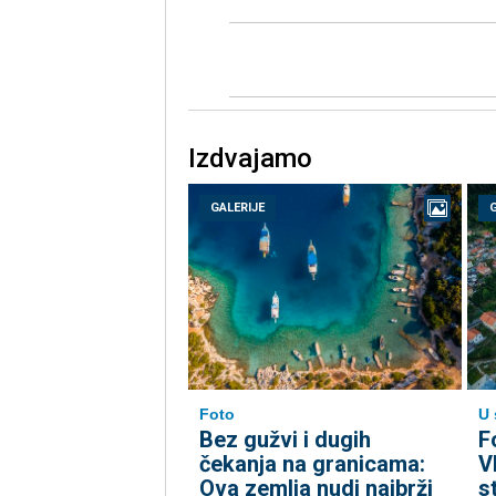
Izdvajamo
GALERIJE
Foto
U 
Bez gužvi i dugih
F
čekanja na granicama:
V
Ova zemlja nudi najbrži
s