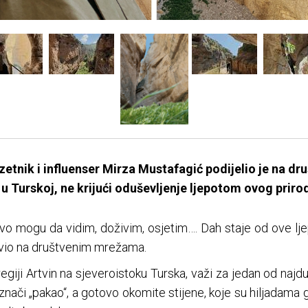
tnik i influenser Mirza Mustafagić podijelio je na d
u Turskoj, ne krijući oduševljenje ljepotom ovog pri
vo mogu da vidim, doživim, osjetim…. Dah staje od ove lje
javio na društvenim mrežama.
iji Artvin na sjeveroistoku Turska, važi za jedan od najdubl
nači „pakao“, a gotovo okomite stijene, koje su hiljadama g