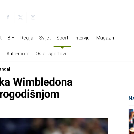
t
BiH
Regija
Svijet
Sport
Intervjui
Magazin
s
Auto-moto
Ostali sportovi
andal
nka Wimbledona
erogodišnjom
Na