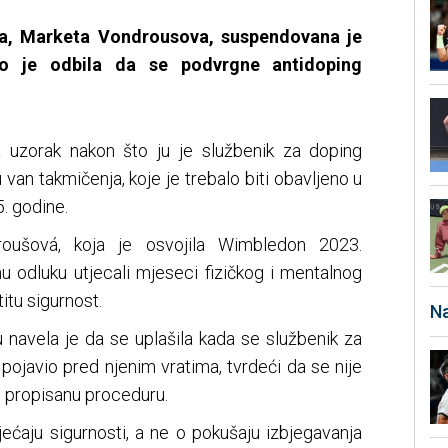
na, Marketa Vondrousova, suspendovana je
to je odbila da se podvrgne antidoping
a uzorak nakon što ju je službenik za doping
u van takmičenja, koje je trebalo biti obavljeno u
 godine.
roušová, koja je osvojila Wimbledon 2023.
nu odluku utjecali mjeseci fizičkog i mentalnog
titu sigurnost.
Na
u navela je da se uplašila kada se službenik za
pojavio pred njenim vratima, tvrdeći da se nije
dio propisanu proceduru.
jećaju sigurnosti, a ne o pokušaju izbjegavanja