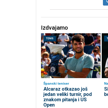
Izdvajamo
TENIS
Španski teniser
Na
Alcaraz otkazao još
S
jedan veliki turnir, pod
b
znakom pitanja i US
Open