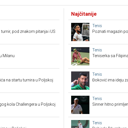
Najčitanije
Tenis
 turnir, pod znakom pitanja i US
Poznati magazin po
Tenis
 u Milanu
Teniserka sa Filipi
Tenis
a na startu turnira u Poljskoj
Đoković ima ideju za
Tenis
g kola Challengera u Poljskoj
Sinner hitno primlje
Tenis