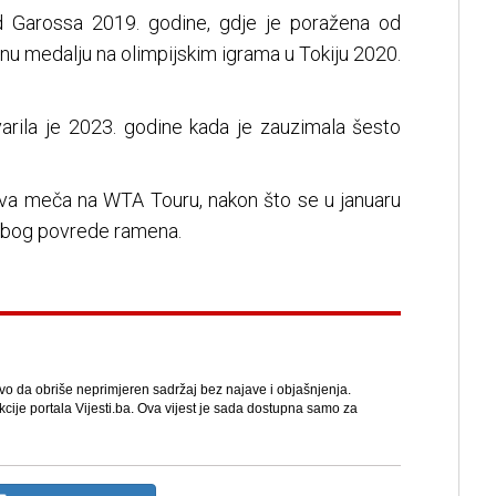
nd Garossa 2019. godine, gdje je poražena od
brnu medalju na olimpijskim igrama u Tokiju 2020.
tvarila je 2023. godine kada je zauzimala šesto
va meča na WTA Touru, nakon što se u januaru
 zbog povrede ramena.
avo da obriše neprimjeren sadržaj bez najave i objašnjenja.
kcije portala Vijesti.ba. Ova vijest je sada dostupna samo za