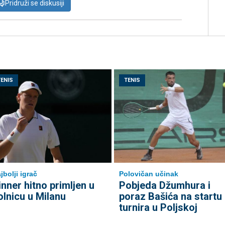
Pridruži se diskusiji
TENIS
TENIS
jbolji igrač
Polovičan učinak
inner hitno primljen u
Pobjeda Džumhura i
olnicu u Milanu
poraz Bašića na startu
turnira u Poljskoj