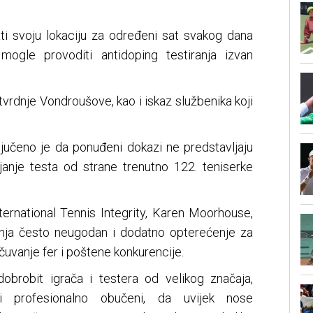
vati svoju lokaciju za određeni sat svakog dana
 mogle provoditi antidoping testiranja izvan
 tvrdnje Vondroušove, kao i iskaz službenika koji
ljučeno je da ponuđeni dokazi ne predstavljaju
ijanje testa od strane trenutno 122. teniserke
nternational Tennis Integrity, Karen Moorhouse,
iranja često neugodan i dodatno opterećenje za
čuvanje fer i poštene konkurencije.
obrobit igrača i testera od velikog značaja,
ci profesionalno obučeni, da uvijek nose