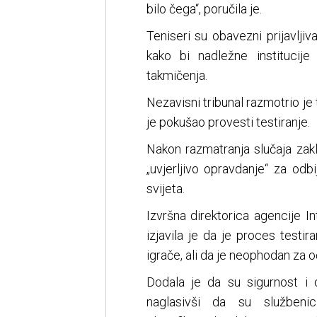
bilo čega“, poručila je.
Teniseri su obavezni prijavlji
kako bi nadležne institucije
takmičenja.
Nezavisni tribunal razmotrio je
je pokušao provesti testiranje.
Nakon razmatranja slučaja zak
„uvjerljivo opravdanje“ za odb
svijeta.
Izvršna direktorica agencije I
izjavila je da je proces test
igrače, ali da je neophodan za o
Dodala je da su sigurnost i d
naglasivši da su službeni