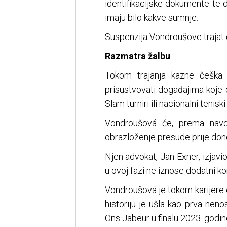
identifikacijske dokumente te d
imaju bilo kakve sumnje.
Suspenzija Vondroušove trajat ć
Razmatra žalbu
Tokom trajanja kazne češka t
prisustvovati događajima koje o
Slam turniri ili nacionalni teniski
Vondroušová će, prema navod
obrazloženje presude prije dono
Njen advokat, Jan Exner, izjavio
u ovoj fazi ne iznose dodatni k
Vondroušová je tokom karijere o
historiju je ušla kao prva neno
Ons Jabeur u finalu 2023. godin