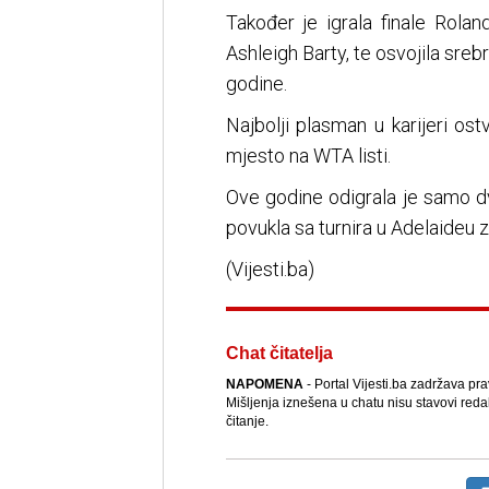
Također je igrala finale Rola
Ashleigh Barty, te osvojila sre
godine.
Najbolji plasman u karijeri os
mjesto na WTA listi.
Ove godine odigrala je samo d
povukla sa turnira u Adelaideu
(Vijesti.ba)
Chat čitatelja
NAPOMENA
- Portal Vijesti.ba zadržava pr
Mišljenja iznešena u chatu nisu stavovi reda
čitanje.