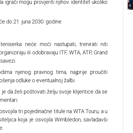
a igrači mogu provjeriti njihov identitet ukoliko
e do 21. juna 2030. godine.
eniserka neće moći nastupati, trenirati niti
rganiziraju ili odobravaju ITF, WTA, ATP, Grand
 savezi.
ima njenog pravnog tima, najprije proučiti
šenja odluke o eventualnoj žalbi.
 je da želi poštovati želju svoje klijentice da se
omentari.
svojila tri pojedinačne titule na WTA Touru, a u
siteljica koja je osvojila Wimbledon, savladavši
e.