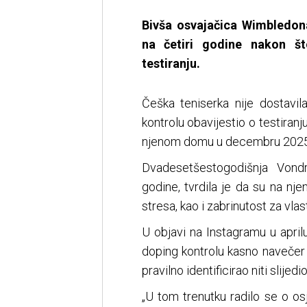
Bivša osvajačica Wimbledo
na četiri godine nakon š
testiranju.
Češka teniserka nije dostavil
kontrolu obavijestio o testiranj
njenom domu u decembru 2025.
Dvadesetšestogodišnja Vond
godine, tvrdila je da su na nje
stresa, kao i zabrinutost za vlas
U objavi na Instagramu u april
doping kontrolu kasno navečer 
pravilno identificirao niti slije
„U tom trenutku radilo se o os