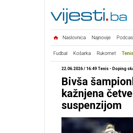
Naslovnica
Najnovije
Podcas
Fudbal
Košarka
Rukomet
Teni
22.06.2026 / 16:49 Tenis - Doping sk
Bivša šampio
kažnjena četv
suspenzijom