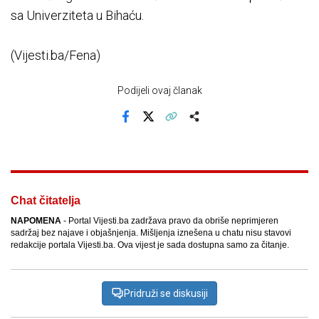
sa Univerziteta u Bihaću.
(Vijesti.ba/Fena)
Podijeli ovaj članak
Facebook
X
Kopiraj link
Više
Chat čitatelja
NAPOMENA
- Portal Vijesti.ba zadržava pravo da obriše neprimjeren
sadržaj bez najave i objašnjenja. Mišljenja iznešena u chatu nisu stavovi
redakcije portala Vijesti.ba. Ova vijest je sada dostupna samo za čitanje.
Pridruži se diskusiji