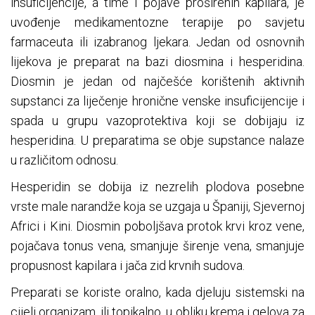
insuficijencije, a time i pojave proširenih kapilara, je
uvođenje medikamentozne terapije po savjetu
farmaceuta ili izabranog ljekara. Jedan od osnovnih
lijekova je preparat na bazi diosmina i hesperidina.
Diosmin je jedan od najčešće korištenih aktivnih
supstanci za liječenje hronične venske insuficijencije i
spada u grupu vazoprotektiva koji se dobijaju iz
hesperidina. U preparatima se obje supstance nalaze
u različitom odnosu.
Hesperidin se dobija iz nezrelih plodova posebne
vrste male narandže koja se uzgaja u Španiji, Sjevernoj
Africi i Kini. Diosmin poboljšava protok krvi kroz vene,
pojačava tonus vena, smanjuje širenje vena, smanjuje
propusnost kapilara i jača zid krvnih sudova.
Preparati se koriste oralno, kada djeluju sistemski na
cijeli organizam, ili topikalno, u obliku krema i gelova za