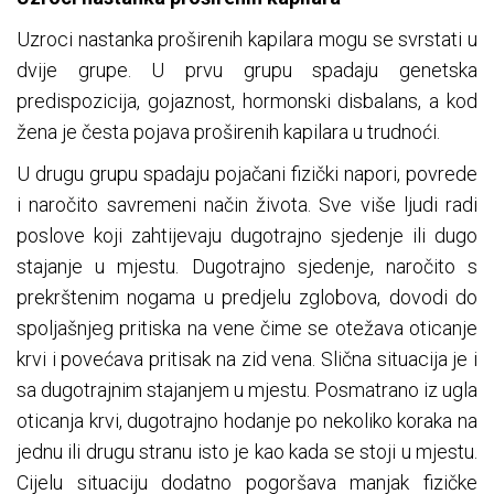
Uzroci nastanka proširenih kapilara mogu se svrstati u
dvije grupe. U prvu grupu spadaju genetska
predispozicija, gojaznost, hormonski disbalans, a kod
žena je česta pojava proširenih kapilara u trudnoći.
U drugu grupu spadaju pojačani fizički napori, povrede
i naročito savremeni način života. Sve više ljudi radi
poslove koji zahtijevaju dugotrajno sjedenje ili dugo
stajanje u mjestu. Dugotrajno sjedenje, naročito s
prekrštenim nogama u predjelu zglobova, dovodi do
spoljašnjeg pritiska na vene čime se otežava oticanje
krvi i povećava pritisak na zid vena. Slična situacija je i
sa dugotrajnim stajanjem u mjestu. Posmatrano iz ugla
oticanja krvi, dugotrajno hodanje po nekoliko koraka na
jednu ili drugu stranu isto je kao kada se stoji u mjestu.
Cijelu situaciju dodatno pogoršava manjak fizičke