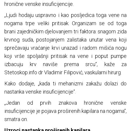
hronične venske insuficijencije.
„Ljudi hodaju uspravno i kao posljedica toga vene na
nogama trpe veliki pritisak. Organizam se od toga
brani zajedničkim djelovanjem tri faktora: snagom zida
krvnog suda, postojanjem zalistaka unutar vena koji
sprečavaju vraćanje krvi unazad i radom mišića nogu
koji vrše spoljašnji pritisak na vene i poput pumpe
izbacuju krv naviše prema srcu“, kaže za
Stetoskop.info dr Vladimir Filipović, vaskularni hirurg.
Kako dodaje, „kada ti mehanizmi zakažu dolazi do
nastanka venske insuficijencije“.
„Jedan od prvih znakova hronične venske
insuficijencije je pojava proširenih kapilara na nogama“,
smatra on.
Uzroci nastanka proširenih kapilara