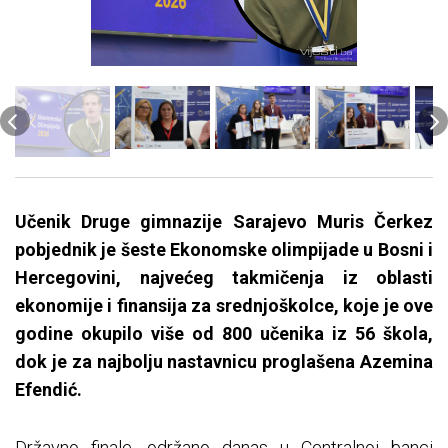
Učenik Druge gimnazije Sarajevo Muris Čerkez
pobjednik je šeste Ekonomske olimpijade u Bosni i
Hercegovini, najvećeg takmičenja iz oblasti
ekonomije i finansija za srednjoškolce, koje je ove
godine okupilo više od 800 učenika iz 56 škola,
dok je za najbolju nastavnicu proglašena Azemina
Efendić.
Državno finale, održano danas u Centralnoj banci