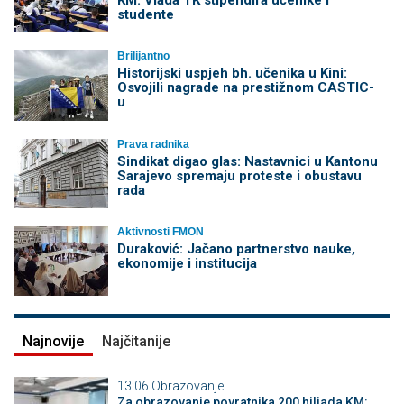
KM: Vlada TK stipendira učenike i
studente
Brilijantno
Historijski uspjeh bh. učenika u Kini:
Osvojili nagrade na prestižnom CASTIC-
u
Prava radnika
Sindikat digao glas: Nastavnici u Kantonu
Sarajevo spremaju proteste i obustavu
rada
Aktivnosti FMON
Duraković: Jačano partnerstvo nauke,
ekonomije i institucija
Najnovije
Najčitanije
13:06
Obrazovanje
Za obrazovanje povratnika 200 hiljada KM: