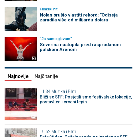
Filmski hit
Nolan srušio vlastiti rekord: "Odiseja"
zaradila više od milijardu dolara
"Ja samo pjevam"
Severina nastupila pred rasprodanom
pulskom Arenom
Najnovije
Najčitanije
11:34
Muzika i Film
Bliži se SFF: Posjetili smo festivalske lokacije,
postavljen i crveni tepih
10:52
Muzika i Film