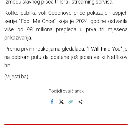
između slavnog pisca trilera i streaming servisa.
Koliko publika voli Cobenove priče pokazuje i uspjeh
serije "Fool Me Once", koja je 2024. godine ostvarila
više od 98 miliona pregleda u prva tri mjeseca
prikazivanja.
Prema prvim reakcijama gledalaca, "I Will Find You" je
na dobrom putu da postane još jedan veliki Netflixov
hit.
(Vijesti.ba)
Podijeli ovaj članak
Facebook
X
Kopiraj link
Više