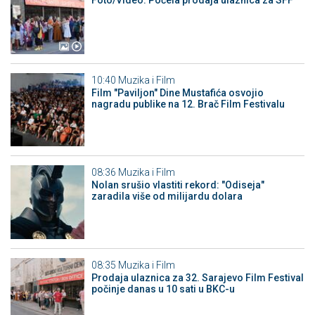
Foto/Video: Počela prodaja ulaznica za SFF
10:40
Muzika i Film
Film "Paviljon" Dine Mustafića osvojio
nagradu publike na 12. Brač Film Festivalu
08:36
Muzika i Film
Nolan srušio vlastiti rekord: "Odiseja"
zaradila više od milijardu dolara
08:35
Muzika i Film
Prodaja ulaznica za 32. Sarajevo Film Festival
počinje danas u 10 sati u BKC-u