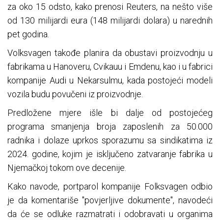
za oko 15 odsto, kako prenosi Reuters, na nešto više
od 130 milijardi eura (148 milijardi dolara) u narednih
pet godina.
Volksvagen takođe planira da obustavi proizvodnju u
fabrikama u Hanoveru, Cvikauu i Emdenu, kao i u fabrici
kompanije Audi u Nekarsulmu, kada postojeći modeli
vozila budu povučeni iz proizvodnje.
Predložene mjere išle bi dalje od postojećeg
programa smanjenja broja zaposlenih za 50.000
radnika i dolaze uprkos sporazumu sa sindikatima iz
2024. godine, kojim je isključeno zatvaranje fabrika u
Njemačkoj tokom ove decenije.
Kako navode, portparol kompanije Folksvagen odbio
je da komentariše "povjerljive dokumente", navodeći
da će se odluke razmatrati i odobravati u organima