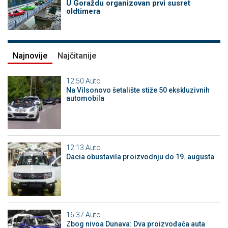
U Goraždu organizovan prvi susret
oldtimera
Najnovije
Najčitanije
12:50
Auto
Na Vilsonovo šetalište stiže 50 ekskluzivnih
automobila
12:13
Auto
Dacia obustavila proizvodnju do 19. augusta
16:37
Auto
Zbog nivoa Dunava: Dva proizvođača auta