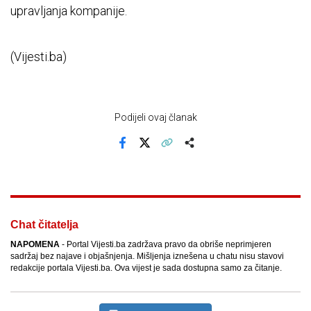
upravljanja kompanije.
(Vijesti.ba)
Podijeli ovaj članak
Facebook
X
Kopiraj link
Više
Chat čitatelja
NAPOMENA
- Portal Vijesti.ba zadržava pravo da obriše neprimjeren
sadržaj bez najave i objašnjenja. Mišljenja iznešena u chatu nisu stavovi
redakcije portala Vijesti.ba. Ova vijest je sada dostupna samo za čitanje.