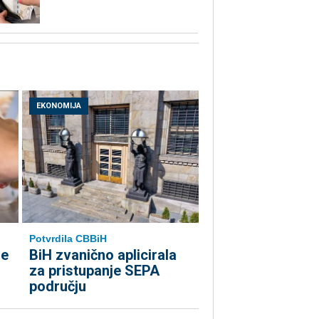
EKONOMIJA
Potvrdila CBBiH
le
BiH zvanično aplicirala
za pristupanje SEPA
području