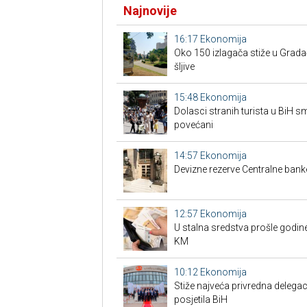
Najnovije
16:17
Ekonomija
Oko 150 izlagača stiže u Grad
šljive
15:48
Ekonomija
Dolasci stranih turista u BiH 
povećani
14:57
Ekonomija
Devizne rezerve Centralne bank
12:57
Ekonomija
U stalna sredstva prošle godine
KM
10:12
Ekonomija
Stiže najveća privredna delegaci
posjetila BiH