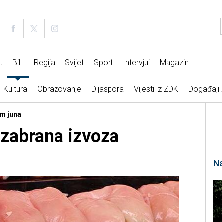
t
BiH
Regija
Svijet
Sport
Intervjui
Magazin
Kultura
Obrazovanje
Dijaspora
Vijesti iz ZDK
Događaji
em juna
 zabrana izvoza
Na