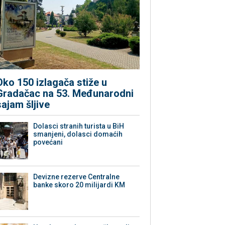
Oko 150 izlagača stiže u
Gradačac na 53. Međunarodni
sajam šljive
Dolasci stranih turista u BiH
smanjeni, dolasci domaćih
povećani
Devizne rezerve Centralne
banke skoro 20 milijardi KM