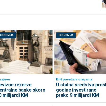
EKONOMIJA
EKONOMIJA
rajevo
BiH povećala ulaganja
evizne rezerve
U stalna sredstva proš
entralne banke skoro
godine investirano
0 milijardi KM
preko 9 milijardi KM