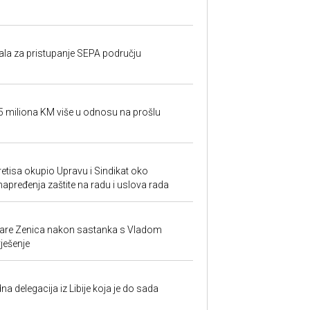
rala za pristupanje SEPA području
95 miliona KM više u odnosu na prošlu
retisa okupio Upravu i Sindikat oko
unapređenja zaštite na radu i uslova rada
ezare Zenica nakon sastanka s Vladom
rješenje
na delegacija iz Libije koja je do sada