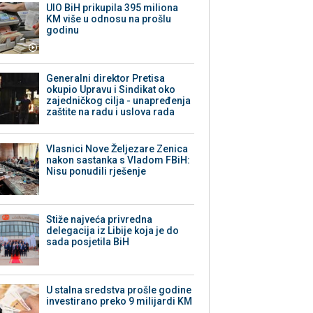
UIO BiH prikupila 395 miliona
KM više u odnosu na prošlu
godinu
Generalni direktor Pretisa
okupio Upravu i Sindikat oko
zajedničkog cilja - unapređenja
zaštite na radu i uslova rada
Vlasnici Nove Željezare Zenica
nakon sastanka s Vladom FBiH:
Nisu ponudili rješenje
Stiže najveća privredna
delegacija iz Libije koja je do
sada posjetila BiH
U stalna sredstva prošle godine
investirano preko 9 milijardi KM