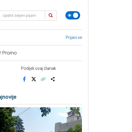
Prijavi se
 / Promo
Podijeli ovaj članak
Facebook
X
Kopiraj link
Više
jnovije