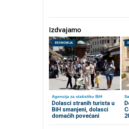
Izdvajamo
EKONOMIJA
Agencija za statistiku BiH
Sa
Dolasci stranih turista u
D
BiH smanjeni, dolasci
C
domaćih povećani
2