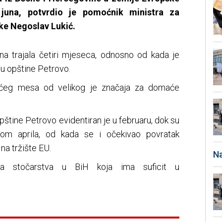
 juna, potvrdio je pomoćnik ministra za
ke Negoslav Lukić.
ana trajala četiri mjeseca, odnosno od kada je
uju opštine Petrovo.
lećeg mesa od velikog je značaja za domaće
opštine Petrovo evidentiran je u februaru, dok su
om aprila, od kada se i očekivao povratak
na tržište EU.
Na
na stočarstva u BiH koja ima suficit u