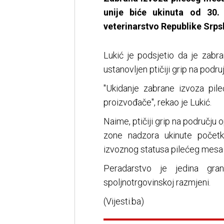
unije biće ukinuta od 30.
veterinarstvo Republike Srps
Lukić je podsjetio da je zabr
ustanovljen ptičiji grip na podr
"Ukidanje zabrane izvoza pi
proizvođače", rekao je Lukić.
Naime, ptičiji grip na području 
zone nadzora ukinute početk
izvoznog statusa pilećeg mesa 
Peradarstvo je jedina gra
spoljnotrgovinskoj razmjeni.
(Vijesti.ba)