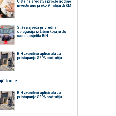
U stalna sredstva prošle godine
investirano preko 9 milijardi KM
Stiže najveća privredna
delegacija iz Libije koja je do
sada posjetila BiH
BiH zvanično aplicirala za
pristupanje SEPA području
jčitanije
BiH zvanično aplicirala za
pristupanje SEPA području