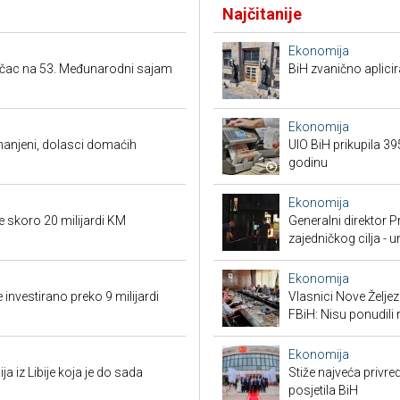
Najčitanije
Ekonomija
ačac na 53. Međunarodni sajam
BiH zvanično aplici
Ekonomija
smanjeni, dolasci domaćih
UIO BiH prikupila 3
godinu
Ekonomija
e skoro 20 milijardi KM
Generalni direktor P
zajedničkog cilja - 
Ekonomija
 investirano preko 9 milijardi
Vlasnici Nove Želj
FBiH: Nisu ponudili 
Ekonomija
ja iz Libije koja je do sada
Stiže najveća privred
posjetila BiH