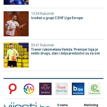
13:54
Rukomet
Izviđač u grupi C EHF Lige Evrope
09:41
Rukomet
Trener rukometaša Veleža: Premijer liga je
nešto drugo, stav i želja preduslov su za sve
O nama
Marketing