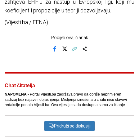
zahtjeva EHF-u za nastup u Evropskoj ligi, koji mu
koeficijent i propozicije u teoriji dozvoljavaju.
(Vijesti.ba / FENA)
Podijeli ovaj članak
Facebook
X
Kopiraj link
Više
Chat čitatelja
NAPOMENA
- Portal Vijesti.ba zadržava pravo da obriše neprimjeren
sadržaj bez najave i objašnjenja. Mišljenja iznešena u chatu nisu stavovi
redakcije portala Vijesti.ba. Ova vijest je sada dostupna samo za čitanje.
Pridruži se diskusiji