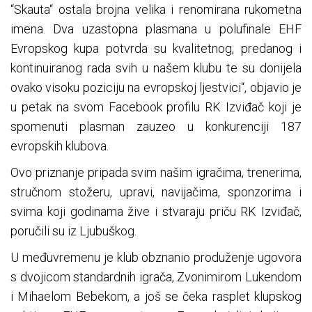
“Skauta“ ostala brojna velika i renomirana rukometna
imena. Dva uzastopna plasmana u polufinale EHF
Evropskog kupa potvrda su kvalitetnog, predanog i
kontinuiranog rada svih u našem klubu te su donijela
ovako visoku poziciju na evropskoj ljestvici“, objavio je
u petak na svom Facebook profilu RK Izviđač koji je
spomenuti plasman zauzeo u konkurenciji 187
evropskih klubova.
Ovo priznanje pripada svim našim igračima, trenerima,
stručnom stožeru, upravi, navijačima, sponzorima i
svima koji godinama žive i stvaraju priču RK Izviđač,
poručili su iz Ljubuškog.
U međuvremenu je klub obznanio produženje ugovora
s dvojicom standardnih igrača, Zvonimirom Lukendom
i Mihaelom Bebekom, a još se čeka rasplet klupskog