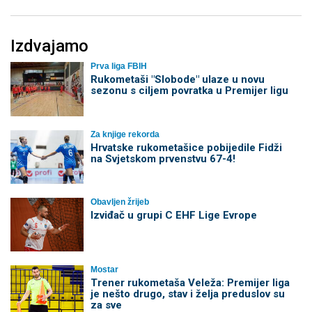
Izdvajamo
Prva liga FBIH
Rukometaši "Slobode" ulaze u novu
sezonu s ciljem povratka u Premijer ligu
Za knjige rekorda
Hrvatske rukometašice pobijedile Fidži
na Svjetskom prvenstvu 67-4!
Obavljen žrijeb
Izviđač u grupi C EHF Lige Evrope
Mostar
Trener rukometaša Veleža: Premijer liga
je nešto drugo, stav i želja preduslov su
za sve