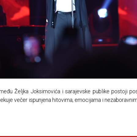
eđu Željka Joksimovića i sarajevske publike postoji p
očekuje večer ispunjena hitovima, emocijama i nezaboravni