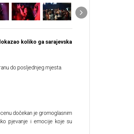
 dokazao koliko ga sarajevska
voranu do posljednjeg mjesta.
na scenu dočekan je gromoglasnim
čko pjevanje i emocije koje su