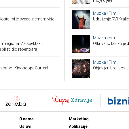
moje dijete"
Muzika i Film
Dosta mi je svega, nemam više
Udruženje RVI Kralj
Muzika i Film
m regiona: Za spektakl u
Otkriveno koliko je 
 birati dio repertoara
Muzika i Film
scope i Kinoscope Surreal
Objavljen broj posj
O nama
Marketing
Uslovi
Aplikacije