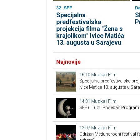
32. SFF
Da
Specijalna
S
predfestivalska
P
projekcija filma "Žena s
krajolikom" Ivice Matića
13. augusta u Sarajevu
Najnovije
16:10
Muzika i Film
Specijalna predfestivalska proj
Ivice Matića 13. augusta u Sara
14:31
Muzika i Film
SFF u Tuzli: Poseban Program
13:07
Muzika i Film
Održan Međunarodni festival fo