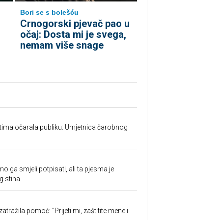
Bori se s bolešću
Crnogorski pjevač pao u
očaj: Dosta mi je svega,
nemam više snage
tima očarala publiku: Umjetnica čarobnog
w
o ga smjeli potpisati, ali ta pjesma je
g stiha
atražila pomoć: "Prijeti mi, zaštitite mene i