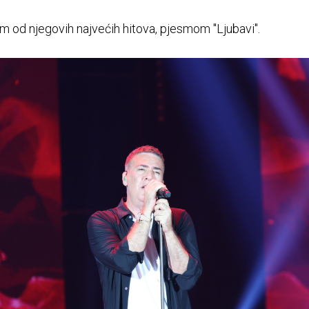
m od njegovih najvećih hitova, pjesmom "Ljubavi".