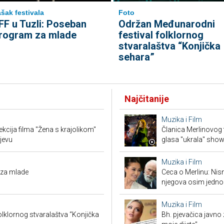
šak festivala
Foto
FF u Tuzli: Poseban
Održan Međunarodni
rogram za mlade
festival folklornog
stvaralaštva “Konjička
sehara”
Najčitanije
Muzika i Film
ekcija filma "Žena s krajolikom"
Članica Merlinovog 
jevu
glasa "ukrala" sho
Muzika i Film
 za mlade
Ceca o Merlinu: Nism
njegova osim jedno
Muzika i Film
lklornog stvaralaštva “Konjička
Bh. pjevačica javno z