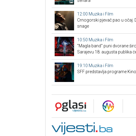
sehara”
12:00
Muzika i Film
Crnogorski pjevač pao u očaj: 
snage
10:50
Muzika i Film
"Magla band" puni dvorane širo
Sarajevu 18. augusta publika će
19:10
Muzika i Film
SFF predstavlja programe Kino