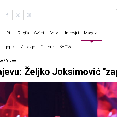
t
BiH
Regija
Svijet
Sport
Intervjui
Magazin
Ljepota i Zdravlje
Galerije
SHOW
to / Video
jevu: Željko Joksimović "zap