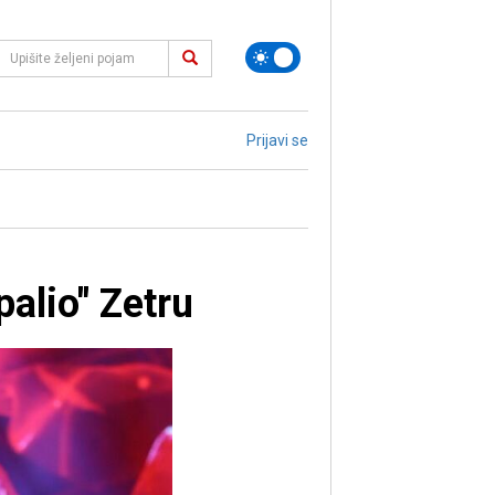
Prijavi se
alio" Zetru