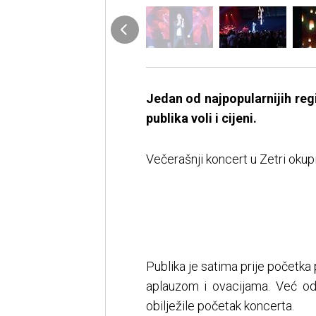
Jedan od najpopularnijih reg
publika voli i cijeni.
Večerašnji koncert u Zetri okupio
Publika je satima prije početka
aplauzom i ovacijama. Već od 
obilježile početak koncerta.