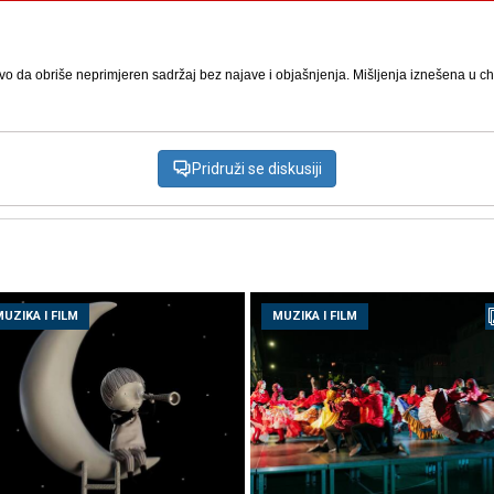
vo da obriše neprimjeren sadržaj bez najave i objašnjenja. Mišljenja iznešena u chat
Pridruži se diskusiji
UZIKA I FILM
MUZIKA I FILM