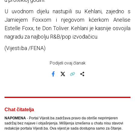
U uvodnom dijelu nastupili su Kehlani, zajedno s
Jamiejem Foxxom i njegovom kćerkom Anelise
Estelle Foxx, te Don Toliver. Kehlani je kasnije osvojila
nagradu za najbolju R&B/pop izvođačicu.
(Vijesti.ba /FENA)
Podijeli ovaj članak
Facebook
X
Kopiraj link
Više
Chat čitatelja
NAPOMENA
- Portal Vijesti.ba zadržava pravo da obriše neprimjeren
sadržaj bez najave i objašnjenja. Mišljenja iznešena u chatu nisu stavovi
redakcije portala Vijesti.ba. Ova vijest je sada dostupna samo za čitanje.