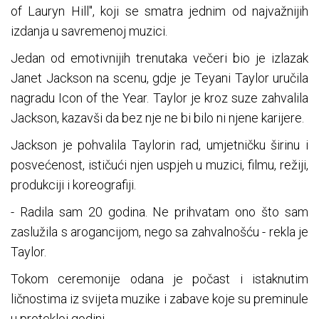
of Lauryn Hill", koji se smatra jednim od najvažnijih
izdanja u savremenoj muzici.
Jedan od emotivnijih trenutaka večeri bio je izlazak
Janet Jackson na scenu, gdje je Teyani Taylor uručila
nagradu Icon of the Year. Taylor je kroz suze zahvalila
Jackson, kazavši da bez nje ne bi bilo ni njene karijere.
Jackson je pohvalila Taylorin rad, umjetničku širinu i
posvećenost, ističući njen uspjeh u muzici, filmu, režiji,
produkciji i koreografiji.
- Radila sam 20 godina. Ne prihvatam ono što sam
zaslužila s arogancijom, nego sa zahvalnošću - rekla je
Taylor.
Tokom ceremonije odana je počast i istaknutim
ličnostima iz svijeta muzike i zabave koje su preminule
u protekloj godini.