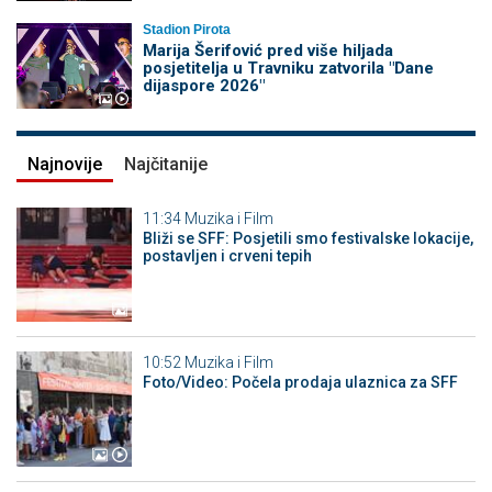
Stadion Pirota
Marija Šerifović pred više hiljada
posjetitelja u Travniku zatvorila "Dane
dijaspore 2026"
Najnovije
Najčitanije
11:34
Muzika i Film
Bliži se SFF: Posjetili smo festivalske lokacije,
postavljen i crveni tepih
10:52
Muzika i Film
Foto/Video: Počela prodaja ulaznica za SFF