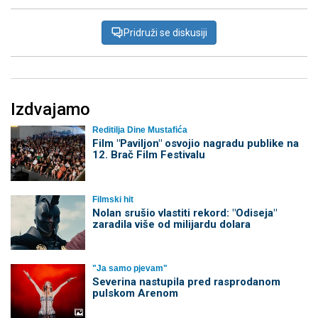
Pridruži se diskusiji
Izdvajamo
Reditilja Dine Mustafića
Film "Paviljon" osvojio nagradu publike na
12. Brač Film Festivalu
Filmski hit
Nolan srušio vlastiti rekord: "Odiseja"
zaradila više od milijardu dolara
"Ja samo pjevam"
Severina nastupila pred rasprodanom
pulskom Arenom