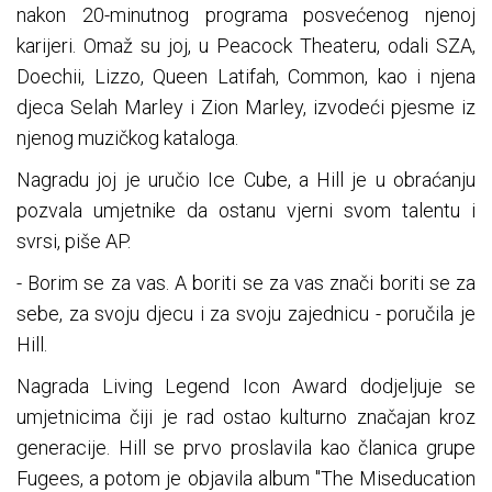
nakon 20-minutnog programa posvećenog njenoj
karijeri. Omaž su joj, u Peacock Theateru, odali SZA,
Doechii, Lizzo, Queen Latifah, Common, kao i njena
djeca Selah Marley i Zion Marley, izvodeći pjesme iz
njenog muzičkog kataloga.
Nagradu joj je uručio Ice Cube, a Hill je u obraćanju
pozvala umjetnike da ostanu vjerni svom talentu i
svrsi, piše AP.
- Borim se za vas. A boriti se za vas znači boriti se za
sebe, za svoju djecu i za svoju zajednicu - poručila je
Hill.
Nagrada Living Legend Icon Award dodjeljuje se
umjetnicima čiji je rad ostao kulturno značajan kroz
generacije. Hill se prvo proslavila kao članica grupe
Fugees, a potom je objavila album "The Miseducation