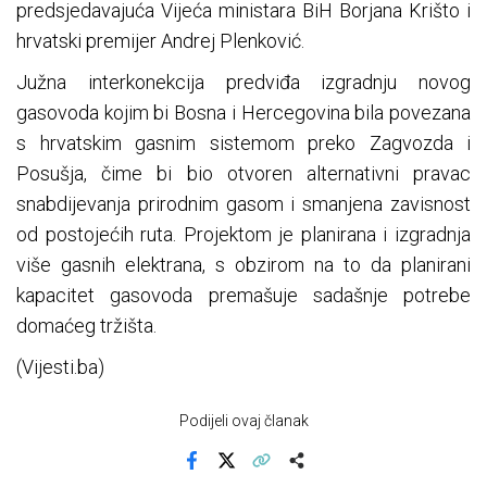
predsjedavajuća Vijeća ministara BiH Borjana Krišto i
hrvatski premijer Andrej Plenković.
Južna interkonekcija predviđa izgradnju novog
gasovoda kojim bi Bosna i Hercegovina bila povezana
s hrvatskim gasnim sistemom preko Zagvozda i
Posušja, čime bi bio otvoren alternativni pravac
snabdijevanja prirodnim gasom i smanjena zavisnost
od postojećih ruta. Projektom je planirana i izgradnja
više gasnih elektrana, s obzirom na to da planirani
kapacitet gasovoda premašuje sadašnje potrebe
domaćeg tržišta.
(Vijesti.ba)
Podijeli ovaj članak
Facebook
X
Kopiraj link
Više