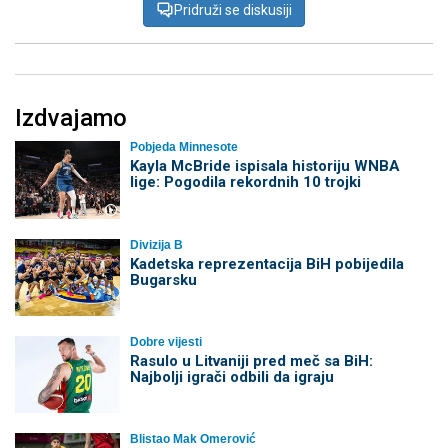
Pridruži se diskusiji
Izdvajamo
Pobjeda Minnesote
Kayla McBride ispisala historiju WNBA
lige: Pogodila rekordnih 10 trojki
Divizija B
Kadetska reprezentacija BiH pobijedila
Bugarsku
Dobre vijesti
Rasulo u Litvaniji pred meč sa BiH:
Najbolji igrači odbili da igraju
Blistao Mak Omerović