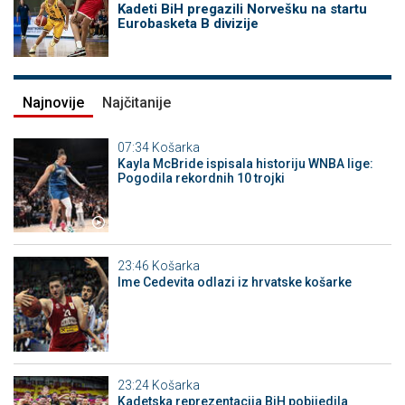
Kadeti BiH pregazili Norvešku na startu
Eurobasketa B divizije
Najnovije
Najčitanije
07:34
Košarka
Kayla McBride ispisala historiju WNBA lige:
Pogodila rekordnih 10 trojki
23:46
Košarka
Ime Cedevita odlazi iz hrvatske košarke
23:24
Košarka
Kadetska reprezentacija BiH pobijedila