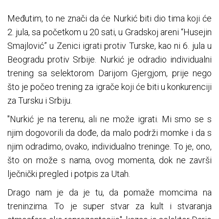
Međutim, to ne znači da će Nurkić biti dio tima koji će
2. jula, sa početkom u 20 sati, u Gradskoj areni “Husejin
Smajlović” u Zenici igrati protiv Turske, kao ni 6. jula u
Beogradu protiv Srbije. Nurkić je odradio individualni
trening sa selektorom Darijom Gjergjom, prije nego
što je počeo trening za igrače koji će biti u konkurenciji
za Tursku i Srbiju.
"Nurkić je na terenu, ali ne može igrati. Mi smo se s
njim dogovorili da dođe, da malo podrži momke i da s
njim odradimo, ovako, individualno treninge. To je, ono,
što on može s nama, ovog momenta, dok ne završi
lječnički pregled i potpis za Utah.
Drago nam je da je tu, da pomaže momcima na
treninzima. To je super stvar za kult i stvaranja