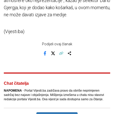
atmosfere oko reprezentacije", kazao je selektor Dario
Gjergja, koji je dodao kako košarkaš, u ovom momentu,
ne može davati izjave za medije.
(Vijesti.ba)
Podijeli ovaj članak
Facebook
X
Kopiraj link
Više
Chat čitatelja
NAPOMENA
- Portal Vijesti.ba zadržava pravo da obriše neprimjeren
sadržaj bez najave i objašnjenja. Mišljenja iznešena u chatu nisu stavovi
redakcije portala Vijesti.ba. Ova vijest je sada dostupna samo za čitanje.