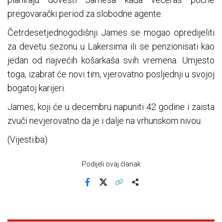
pregovarački period za slobodne agente.
Četrdesetjednogodišnji James se mogao opredijeliti
za devetu sezonu u Lakersima ili se penzionisati kao
jedan od najvećih košarkaša svih vremena. Umjesto
toga, izabrat će novi tim, vjerovatno posljednji u svojoj
bogatoj karijeri.
James, koji će u decembru napuniti 42 godine i zaista
zvuči nevjerovatno da je i dalje na vrhunskom nivou.
(Vijesti.ba)
Podijeli ovaj članak
Facebook
X
Kopiraj link
Više