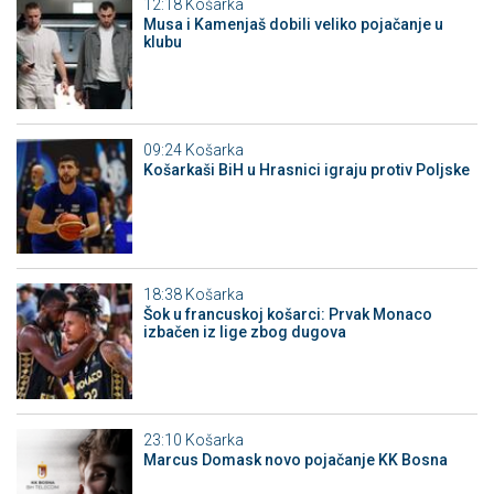
12:18
Košarka
Musa i Kamenjaš dobili veliko pojačanje u
klubu
09:24
Košarka
Košarkaši BiH u Hrasnici igraju protiv Poljske
18:38
Košarka
Šok u francuskoj košarci: Prvak Monaco
izbačen iz lige zbog dugova
23:10
Košarka
Marcus Domask novo pojačanje KK Bosna