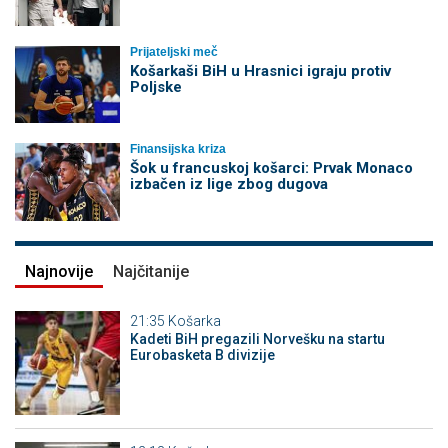
Prijateljski meč
Košarkaši BiH u Hrasnici igraju protiv
Poljske
Finansijska kriza
Šok u francuskoj košarci: Prvak Monaco
izbačen iz lige zbog dugova
Najnovije
Najčitanije
21:35
Košarka
Kadeti BiH pregazili Norvešku na startu
Eurobasketa B divizije