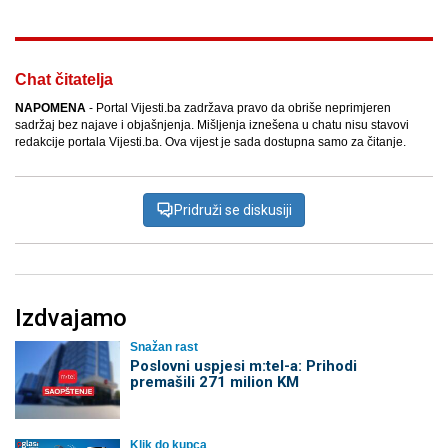
Chat čitatelja
NAPOMENA
- Portal Vijesti.ba zadržava pravo da obriše neprimjeren
sadržaj bez najave i objašnjenja. Mišljenja iznešena u chatu nisu stavovi
redakcije portala Vijesti.ba. Ova vijest je sada dostupna samo za čitanje.
Pridruži se diskusiji
Izdvajamo
Snažan rast
Poslovni uspjesi m:tel-a: Prihodi
premašili 271 milion KM
Klik do kupca