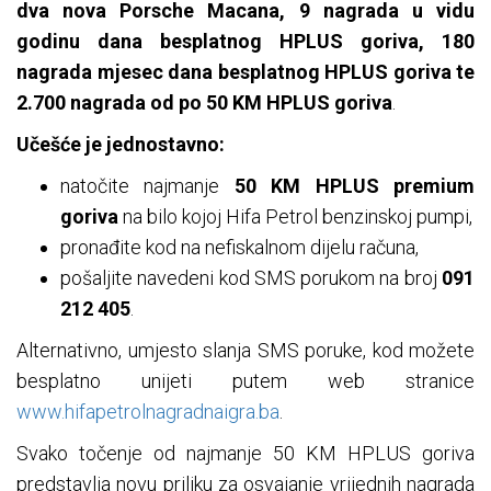
dva nova Porsche Macana, 9 nagrada u vidu
godinu dana besplatnog HPLUS goriva, 180
nagrada mjesec dana besplatnog HPLUS goriva te
2.700 nagrada od po 50 KM HPLUS goriva
.
Učešće je jednostavno:
natočite najmanje
50 KM HPLUS premium
goriva
na bilo kojoj Hifa Petrol benzinskoj pumpi,
pronađite kod na nefiskalnom dijelu računa,
pošaljite navedeni kod SMS porukom na broj
091
212 405
.
Alternativno, umjesto slanja SMS poruke, kod možete
besplatno unijeti putem web stranice
www.hifapetrolnagradnaigra.ba
.
Svako točenje od najmanje 50 KM HPLUS goriva
predstavlja novu priliku za osvajanje vrijednih nagrada