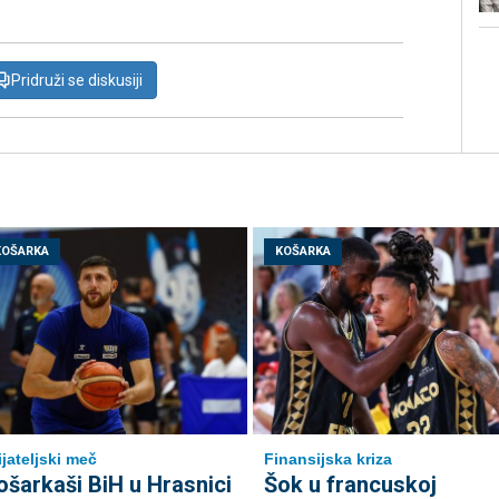
Pridruži se diskusiji
KOŠARKA
KOŠARKA
ijateljski meč
Finansijska kriza
ošarkaši BiH u Hrasnici
Šok u francuskoj