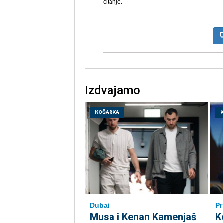
čitanje.
Izdvajamo
KOŠARKA
Dubai
Pr
Musa i Kenan Kamenjaš
K