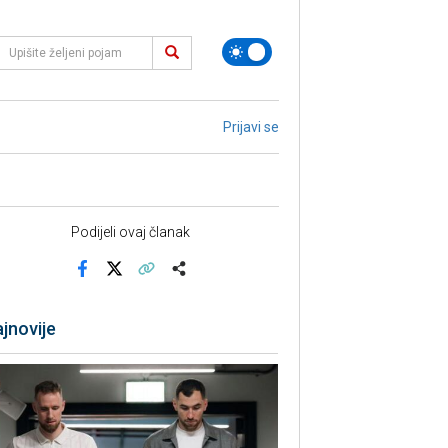
Prijavi se
Podijeli ovaj članak
Facebook
X
Kopiraj link
Više
jnovije