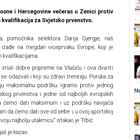
osne i Hercegovine večeras u Zenici protiv
 kvalifikacija za Svjetsko prvenstvo.
, pomoćnika selektora Darija Gjergje, naš
 izađe na megdan viceprvaku Evrope, koji je
 kvalifikacijama.
 imali dobre pripreme na Vlašiću i ova dva-tri
 se odazvali i koji su zdravi treniraju. Poruka za
ju maksimalnu podršku. Igramo protiv jednog
Na
pskog prvenstva i jedne od najboljih evropskih
da ćemo dati maksimum i uz podršku navijača
 sam da ćemo dati sve od sebe i, u ovoj sportskoj
 svoju najbolju utakmicu” istakao je Trbić.
š je kazao: