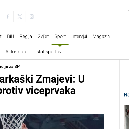
t
BiH
Regija
Svijet
Sport
Intervjui
Magazin
Auto-moto
Ostali sportovi
acije za SP
arkaški Zmajevi: U
protiv viceprvaka
Na