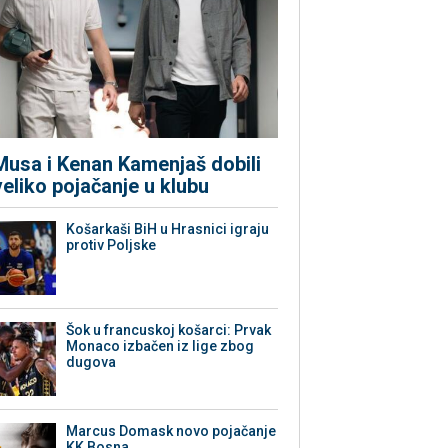
Musa i Kenan Kamenjaš dobili
veliko pojačanje u klubu
Košarkaši BiH u Hrasnici igraju
protiv Poljske
Šok u francuskoj košarci: Prvak
Monaco izbačen iz lige zbog
dugova
Marcus Domask novo pojačanje
KK Bosna