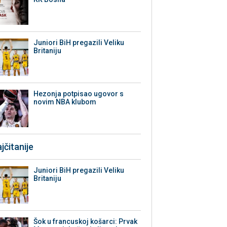
Juniori BiH pregazili Veliku
Britaniju
Hezonja potpisao ugovor s
novim NBA klubom
jčitanije
Juniori BiH pregazili Veliku
Britaniju
Šok u francuskoj košarci: Prvak