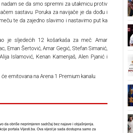
i nadam se da smo spremni za utakmicu protiv
jjačem sastavu. Poruka za navijače je da dođu i
eču te da zajedno slavimo i nastavimo put ka
rao je sljedećih 12 košarkaša za meč: Amar
bac, Eman Šertović, Amar Gegić, Stefan Simanić,
 Alija Islamović, Kenan Kamenjaš, Alen Pjanić i
it će emitovana na Arena 1 Premium kanalu.
avo da obriše neprimjeren sadržaj bez najave i objašnjenja.
kcije portala Vijesti.ba. Ova vijest je sada dostupna samo za