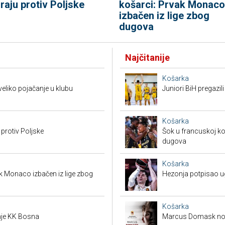
graju protiv Poljske
košarci: Prvak Monaco
izbačen iz lige zbog
dugova
Najčitanije
Košarka
eliko pojačanje u klubu
Juniori BiH pregazili
Košarka
 protiv Poljske
Šok u francuskoj ko
dugova
Košarka
k Monaco izbačen iz lige zbog
Hezonja potpisao 
Košarka
je KK Bosna
Marcus Domask nov