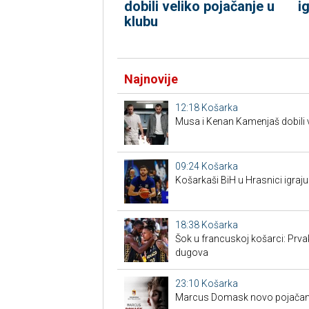
dobili veliko pojačanje u
i
klubu
Najnovije
12:18
Košarka
Musa i Kenan Kamenjaš dobili v
09:24
Košarka
Košarkaši BiH u Hrasnici igraju
18:38
Košarka
Šok u francuskoj košarci: Prva
dugova
23:10
Košarka
Marcus Domask novo pojačan