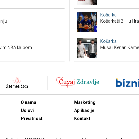
Košarka
niju
Košarkaši BiH u Hras
Košarka
ovim NBA klubom
Musa i Kenan Kamenj
O nama
Marketing
Uslovi
Aplikacije
Privatnost
Kontakt