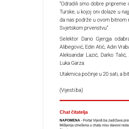
“Odradili smo dobre pripreme 
Turske, u kojoj oni dolaze u na
da nas podrže u ovom bitnom m
Svjetskom prvenstvu”.
Selektor Dario Gjergja odab
Alibegović, Edin Atić, Adin Vra
Aleksandar Lazić, Darko Talić,
Luka Garza.
Utakmica počinje u 20 sati, a b
(Vijesti.ba)
Chat čitatelja
NAPOMENA
- Portal Vijesti.ba zadržava pr
Mišljenja iznešena u chatu nisu stavovi reda