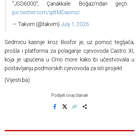
"JSD6000", Çanakkale Boğazı'ndan geçti.
pic.twitter.com/qdtMDaomzI
— Takvim (@takvim)
July 1, 2026
Sedmicu kasnije kroz Bosfor je, uz pomoć tegljača,
prošla i platforma za polaganje cjevovoda Castro XI,
koja je upućena u Crno more kako bi učestvovala u
postavljanju podmorskih cjevovoda za isti projekt.
(Vijesti.ba)
Podijeli ovaj članak
Facebook
X
Kopiraj link
Više