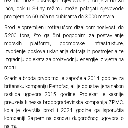
režimu može postavljati cjevovode promjera do 36
inča, dok u S-Lay režimu može polagati cjevovode
promjera do 60 inča na dubinama do 3.000 metara.
Brod je opremljen i rotirajućom dizalicom nosivosti do
5.200 tona, što ga čini pogodnim za postavljanje
morskih platformi, podmorske infrastrukture,
izvođenje poslova uklanjanja dotrajalih postrojenja te
izgradnju objekata za proizvodnju energije iz vjetra na
moru.
Gradnja broda prvobitno je započela 2014. godine za
britansku kompaniju Petrofac, ali je obustavljena nakon
raskida ugovora 2015. godine. Projekat je kasnije
preuzela kineska brodograđevinska kompanija ZPMC,
koja je dovršila brod i 2024. godine ga isporučila
kompaniji Saipem na osnovu dugoročnog ugovora o
najmu.