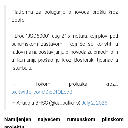
Platforma za polaganje plinovoda prošla kroz
Bosfor
- Brod "JSD6000", dug 215 metara, koji plovi pod
bahamskom zastavom i koji će se koristiti u
radovima na postavljanju plinovoda za prirodni plin
u Rumuniji, prošao je kroz Bosforski tjesnac u
Istanbulu.
→ Tokom prolaska kroz…
pic.twitter.com/DicDtQEo73
— Anadolu BHSC (@aa_balkans)
July 2, 2026
Namijenjen najvećem rumunskom plinskom
projektu