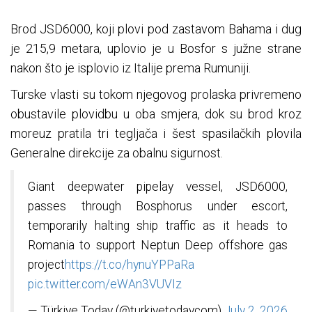
Brod JSD6000, koji plovi pod zastavom Bahama i dug
je 215,9 metara, uplovio je u Bosfor s južne strane
nakon što je isplovio iz Italije prema Rumuniji.
Turske vlasti su tokom njegovog prolaska privremeno
obustavile plovidbu u oba smjera, dok su brod kroz
moreuz pratila tri tegljača i šest spasilačkih plovila
Generalne direkcije za obalnu sigurnost.
Giant deepwater pipelay vessel, JSD6000,
passes through Bosphorus under escort,
temporarily halting ship traffic as it heads to
Romania to support Neptun Deep offshore gas
project
https://t.co/hynuYPPaRa
pic.twitter.com/eWAn3VUVIz
— Türkiye Today (@turkiyetodaycom)
July 2, 2026