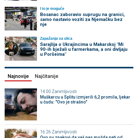
I to je moguće
Bosanac zaboravio suprugu na granici,
samo nastavio voziti za Njemačku bez
nje
Zapažanja sa ulica
Sarajlija o Ukrajincima u Makarskoj "Mi
90-ih bježali u farmerkama, a oni divljaju
u Poršeima"
Najnovije
Najčitanije
14:00
Zanimljivosti
Muškarcu u Splitu izmjerili 6,2 promila, ljekar
u čudu: "Ovo je strašno"
16:26
Zanimljivosti
Ovo su znakovi da vaš pas možda pati od