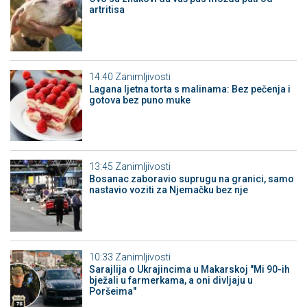
artritisa
14:40
Zanimljivosti
Lagana ljetna torta s malinama: Bez pečenja i
gotova bez puno muke
13:45
Zanimljivosti
Bosanac zaboravio suprugu na granici, samo
nastavio voziti za Njemačku bez nje
10:33
Zanimljivosti
Sarajlija o Ukrajincima u Makarskoj "Mi 90-ih
bježali u farmerkama, a oni divljaju u
Poršeima"