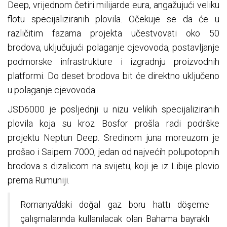
Deep, vrijednom četiri milijarde eura, angažujući veliku
flotu specijaliziranih plovila. Očekuje se da će u
različitim fazama projekta učestvovati oko 50
brodova, uključujući polaganje cjevovoda, postavljanje
podmorske infrastrukture i izgradnju proizvodnih
platformi. Do deset brodova bit će direktno uključeno
u polaganje cjevovoda.
JSD6000 je posljednji u nizu velikih specijaliziranih
plovila koja su kroz Bosfor prošla radi podrške
projektu Neptun Deep. Sredinom juna moreuzom je
prošao i Saipem 7000, jedan od najvećih polupotopnih
brodova s dizalicom na svijetu, koji je iz Libije plovio
prema Rumuniji.
Romanya'daki doğal gaz boru hattı döşeme
çalışmalarında kullanılacak olan Bahama bayraklı