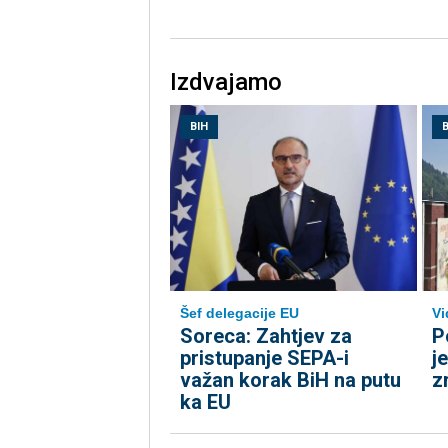
Izdvajamo
BIH
B
Šef delegacije EU
Vi
Soreca: Zahtjev za
P
pristupanje SEPA-i
j
važan korak BiH na putu
z
ka EU