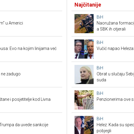
Najčitanije
BiH
am" u Americi
Naoružana formacija
a SBK ih otjerali
BiH
usa: Evo na kojim linijama već
Vučić napao Heleza:
BiH
li ne zadugo
Obrat u slučaju Seb
suda
BiH
tane i posjetitelje kod Livna
Penzionerima ove s
BiH
Trumpa da uvede sankcije
Helez: Kada su specij
pobjegli