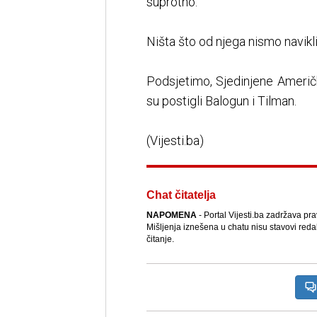
suprotno.
Ništa što od njega nismo navikl
Podsjetimo, Sjedinjene Američ
su postigli Balogun i Tilman.
(Vijesti.ba)
Chat čitatelja
NAPOMENA
- Portal Vijesti.ba zadržava pr
Mišljenja iznešena u chatu nisu stavovi reda
čitanje.