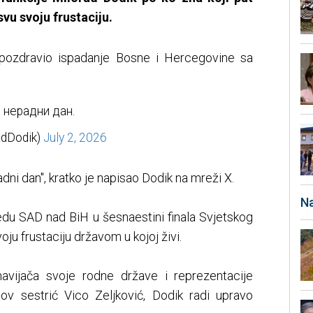
svu svoju frustaciju.
 pozdravio ispadanje Bosne i Hercegovine sa
 нерадни дан.
dDodik)
July 2, 2026
dni dan", kratko je napisao Dodik na mreži X.
Na
edu SAD nad BiH u šesnaestini finala Svjetskog
ju frustaciju državom u kojoj živi.
vijača svoje rodne države i reprezentacije
ov sestrić Vico Zeljković, Dodik radi upravo