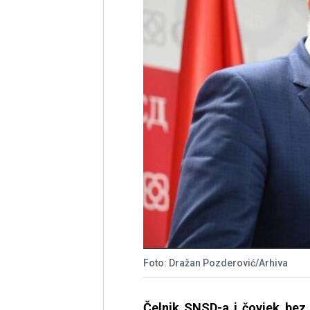
Foto: Dražan Pozderović/Arhiva
Čelnik SNSD-a i čovjek bez 