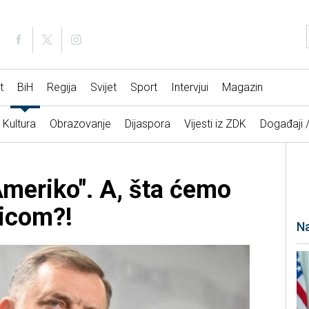
t
BiH
Regija
Svijet
Sport
Intervjui
Magazin
Kultura
Obrazovanje
Dijaspora
Vijesti iz ZDK
Događaji 
Ameriko". A, šta ćemo
Vicom?!
Na