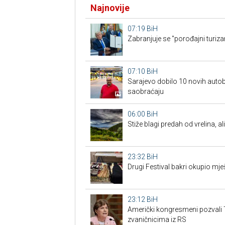
Najnovije
07:19
BiH
Zabranjuje se "porođajni turiz
07:10
BiH
Sarajevo dobilo 10 novih autob
saobraćaju
06:00
BiH
Stiže blagi predah od vrelina, a
23:32
BiH
Drugi Festival bakri okupio mješ
23:12
BiH
Američki kongresmeni pozvali 
zvaničnicima iz RS