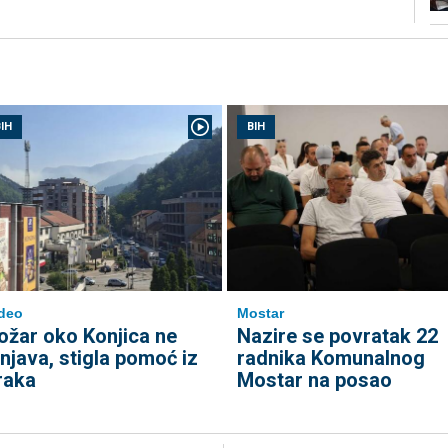
IH
BIH
deo
Mostar
ožar oko Konjica ne
Nazire se povratak 22
enjava, stigla pomoć iz
radnika Komunalnog
raka
Mostar na posao