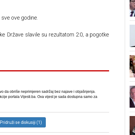
i sve ove godine.
ke Države slavile su rezultatom 2:0, a pogotke
avo da obriše neprimjeren sadržaj bez najave i objašnjenja.
kcije portala Vijesti.ba. Ova vijest je sada dostupna samo za
Pridruži se diskusiji (1)