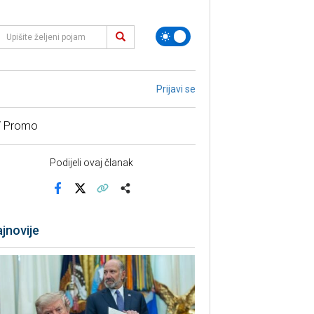
Prijavi se
/ Promo
Podijeli ovaj članak
Facebook
X
Kopiraj link
Više
jnovije