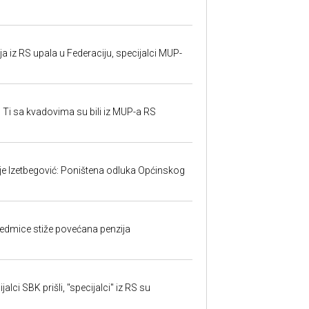
 iz RS upala u Federaciju, specijalci MUP-
 Ti sa kvadovima su bili iz MUP-a RS
ije Izetbegović: Poništena odluka Općinskog
edmice stiže povećana penzija
alci SBK prišli, "specijalci" iz RS su