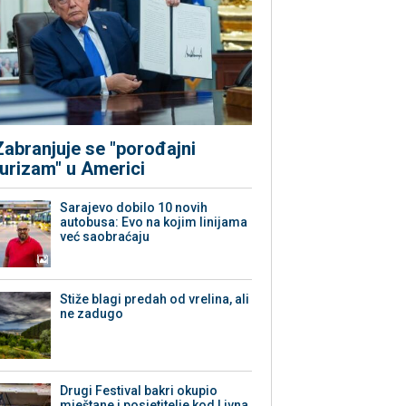
Zabranjuje se "porođajni
turizam" u Americi
Sarajevo dobilo 10 novih
autobusa: Evo na kojim linijama
već saobraćaju
Stiže blagi predah od vrelina, ali
ne zadugo
Drugi Festival bakri okupio
mještane i posjetitelje kod Livna