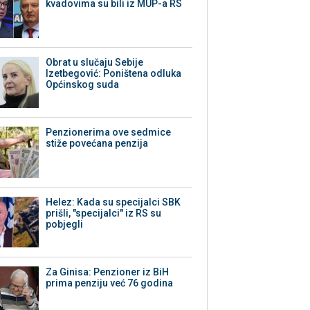
kvadovima su bili iz MUP-a RS
Obrat u slučaju Sebije
Izetbegović: Poništena odluka
Općinskog suda
Penzionerima ove sedmice
stiže povećana penzija
Helez: Kada su specijalci SBK
prišli, "specijalci" iz RS su
pobjegli
Za Ginisa: Penzioner iz BiH
prima penziju već 76 godina