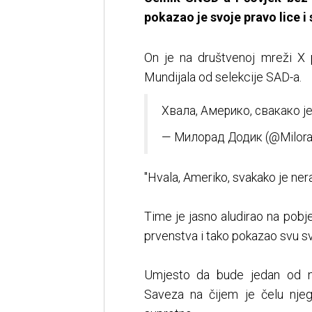
pokazao je svoje pravo lice i 
On je na društvenoj mreži X
Mundijala od selekcije SAD-a.
Хвала, Америко, свакако је
— Милорад Додик (@Milora
"Hvala, Ameriko, svakako je nera
Time je jasno aludirao na pobj
prvenstva i tako pokazao svu svo
Umjesto da bude jedan od na
Saveza na čijem je čelu njeg