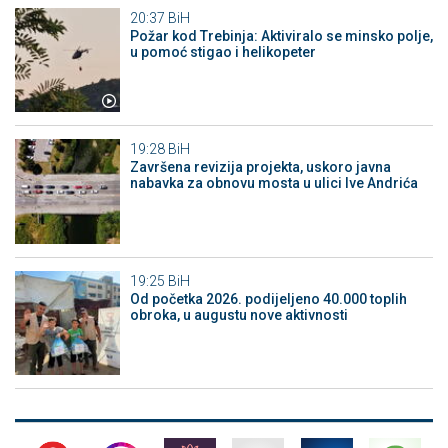
20:37
BiH
Požar kod Trebinja: Aktiviralo se minsko polje,
u pomoć stigao i helikopeter
19:28
BiH
Završena revizija projekta, uskoro javna
nabavka za obnovu mosta u ulici Ive Andrića
19:25
BiH
Od početka 2026. podijeljeno 40.000 toplih
obroka, u augustu nove aktivnosti