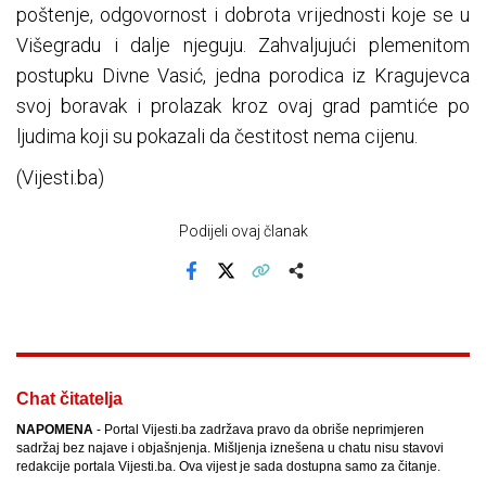
poštenje, odgovornost i dobrota vrijednosti koje se u
Višegradu i dalje njeguju. Zahvaljujući plemenitom
postupku Divne Vasić, jedna porodica iz Kragujevca
svoj boravak i prolazak kroz ovaj grad pamtiće po
ljudima koji su pokazali da čestitost nema cijenu.
(Vijesti.ba)
Podijeli ovaj članak
Facebook
X
Kopiraj link
Više
Chat čitatelja
NAPOMENA
- Portal Vijesti.ba zadržava pravo da obriše neprimjeren
sadržaj bez najave i objašnjenja. Mišljenja iznešena u chatu nisu stavovi
redakcije portala Vijesti.ba. Ova vijest je sada dostupna samo za čitanje.