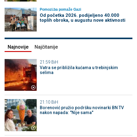
Pomozi.ba pomaže Gazi
Od početka 2026. podijeljeno 40.000
toplih obroka, u augustu nove aktivnosti
Najnovije
Najčitanije
21:59
BiH
Vatra se približila kućama u trebinjskim
selima
21:10
BiH
Borenović pružio podršku novinarki BN TV
nakon napada: "Nije sama"