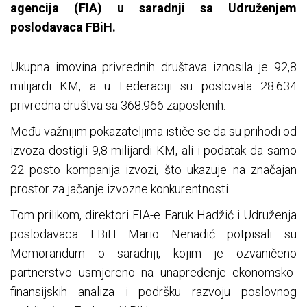
agencija (FIA) u saradnji sa Udruženjem
poslodavaca FBiH.
Ukupna imovina privrednih društava iznosila je 92,8
milijardi KM, a u Federaciji su poslovala 28.634
privredna društva sa 368.966 zaposlenih.
Među važnijim pokazateljima ističe se da su prihodi od
izvoza dostigli 9,8 milijardi KM, ali i podatak da samo
22 posto kompanija izvozi, što ukazuje na značajan
prostor za jačanje izvozne konkurentnosti.
Tom prilikom, direktori FIA-e Faruk Hadžić i Udruženja
poslodavaca FBiH Mario Nenadić potpisali su
Memorandum o saradnji, kojim je ozvaničeno
partnerstvo usmjereno na unapređenje ekonomsko-
finansijskih analiza i podršku razvoju poslovnog