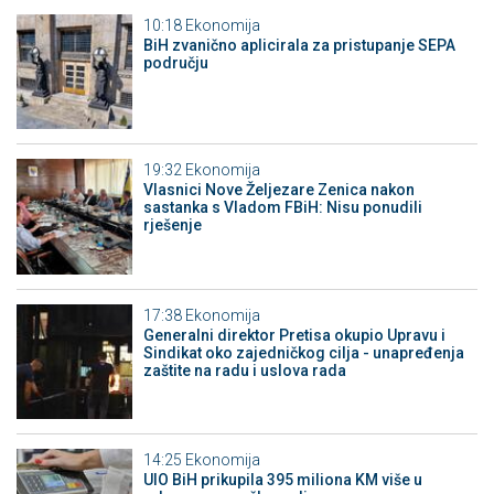
10:18
Ekonomija
BiH zvanično aplicirala za pristupanje SEPA
području
19:32
Ekonomija
Vlasnici Nove Željezare Zenica nakon
sastanka s Vladom FBiH: Nisu ponudili
rješenje
17:38
Ekonomija
Generalni direktor Pretisa okupio Upravu i
Sindikat oko zajedničkog cilja - unapređenja
zaštite na radu i uslova rada
14:25
Ekonomija
UIO BiH prikupila 395 miliona KM više u