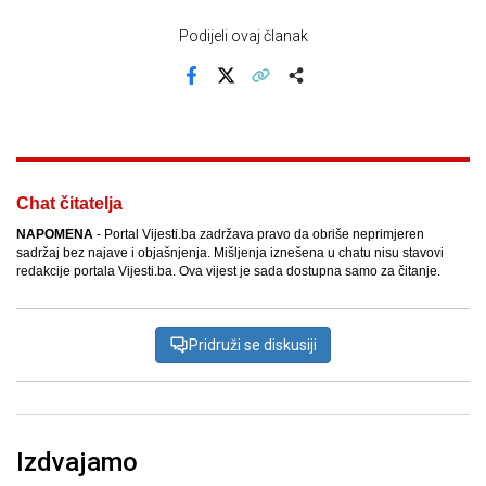
Podijeli ovaj članak
Facebook
X
Kopiraj link
Više
Chat čitatelja
NAPOMENA
- Portal Vijesti.ba zadržava pravo da obriše neprimjeren
sadržaj bez najave i objašnjenja. Mišljenja iznešena u chatu nisu stavovi
redakcije portala Vijesti.ba. Ova vijest je sada dostupna samo za čitanje.
Pridruži se diskusiji
Izdvajamo