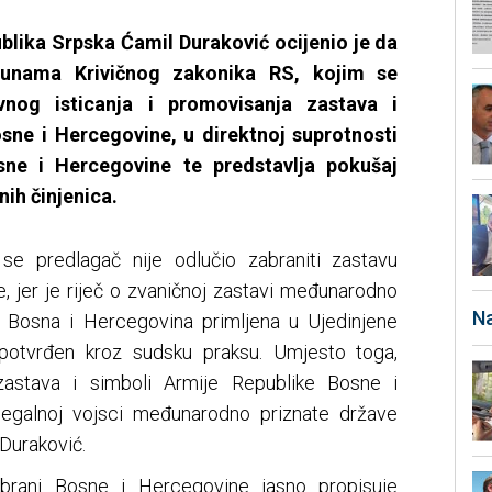
blika Srpska Ćamil Duraković ocijenio je da
punama Krivičnog zakonika RS, kojim se
avnog isticanja i promovisanja zastava i
sne i Hercegovine, u direktnoj suprotnosti
e i Hercegovine te predstavlja pokušaj
nih činjenica.
se predlagač nije odlučio zabraniti zastavu
, jer je riječ o zvaničnoj zastavi međunarodno
Na
 Bosna i Hercegovina primljena u Ujedinjene
s potvrđen kroz sudsku praksu. Umjesto toga,
 zastava i simboli Armije Republike Bosne i
 legalnoj vojsci međunarodno priznate države
Duraković.
brani Bosne i Hercegovine jasno propisuje