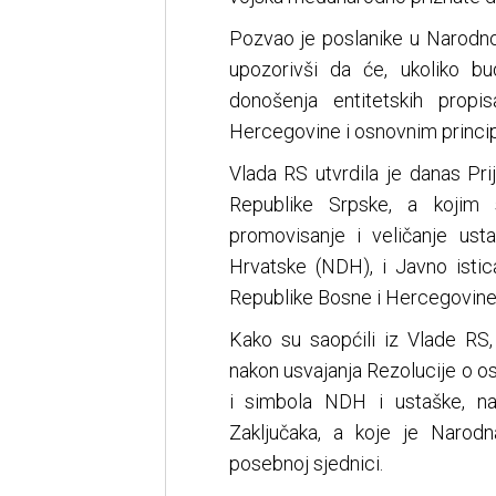
Pozvao je poslanike u Narodno
upozorivši da će, ukoliko bu
donošenja entitetskih propi
Hercegovine i osnovnim princi
Vlada RS utvrdila je danas Pr
Republike Srpske, a kojim
promovisanje i veličanje ust
Hrvatske (NDH), i Javno istic
Republike Bosne i Hercegovine
Kako su saopćili iz Vlade RS
nakon usvajanja Rezolucije o os
i simbola NDH i ustaške, nac
Zaključaka, a koje je Narod
posebnoj sjednici.