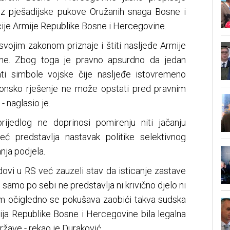
roz pješadijske pukove Oružanih snaga Bosne i
cije Armije Republike Bosne i Hercegovine.
vojim zakonom priznaje i štiti nasljeđe Armije
ne. Zbog toga je pravno apsurdno da jedan
ati simbole vojske čije nasljeđe istovremeno
konsko rješenje ne može opstati pred pravnim
 naglasio je.
rijedlog ne doprinosi pomirenju niti jačanju
ć predstavlja nastavak politike selektivnog
nja podjela.
ovi u RS već zauzeli stav da isticanje zastave
amo po sebi ne predstavlja ni krivično djelo ni
m očigledno se pokušava zaobići takva sudska
rmija Republike Bosne i Hercegovine bila legalna
žave - rekao je Duraković.