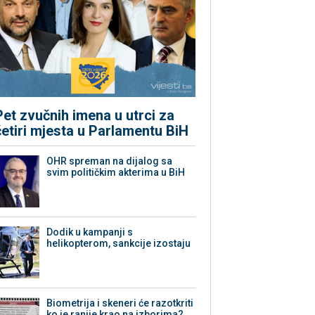
Pet zvučnih imena u utrci za
četiri mjesta u Parlamentu BiH
OHR spreman na dijalog sa
svim političkim akterima u BiH
Dodik u kampanji s
helikopterom, sankcije izostaju
Biometrija i skeneri će razotkriti
ko je ranije krao na izborima?