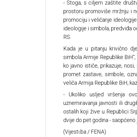
- Stoga, s ciljem zaštite društ
prostoru promoviše mržnju i ne
promociju i veličanje ideologije
ideologije i simbola, predviđa o
RS.
Kada je u pitanju krivično dj
simbola Armije Republike BiH“, 
ko javno ističe, prikazuje, nosi
promet zastave, simbole, ozna
veliča Armija Republike BiH, ka
- Ukoliko usljed vršenja ov
uznemiravanja javnosti ili drug
ostalih koji žive u Republici S
dvije do pet godina - saopćeno 
(Vijesti.ba / FENA)