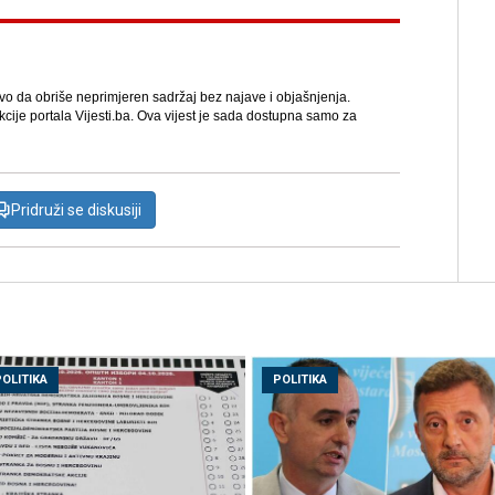
avo da obriše neprimjeren sadržaj bez najave i objašnjenja.
kcije portala Vijesti.ba. Ova vijest je sada dostupna samo za
Pridruži se diskusiji
POLITIKA
POLITIKA