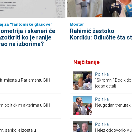
aj za "fantomske glasove"
Mostar
iometrija i skeneri će
Rahimić žestoko
azotkriti ko je ranije
Kordiću: Odlučite šta st
rao na izborima?
Najčitanije
Politika
tiri mjesta u Parlamentu BiH
"Skromni" Dodik dor
jedan detalj
Politika
 političkim akterima u BiH
Neugodan trenutak za
Politika
m, sankcije izostaju
Helez odgovorio Vučić