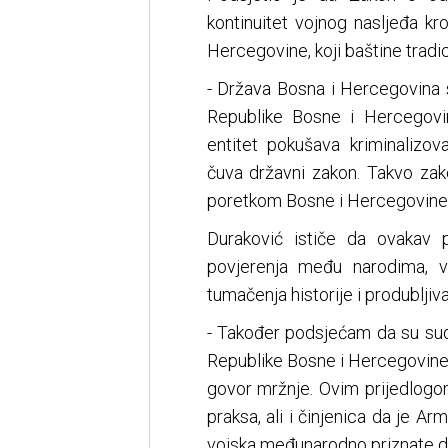
kontinuitet vojnog nasljeđa k
Hercegovine, koji baštine tradi
- Država Bosna i Hercegovina s
Republike Bosne i Hercegovi
entitet pokušava kriminalizov
čuva državni zakon. Takvo za
poretkom Bosne i Hercegovine -
Duraković ističe da ovakav p
povjerenja među narodima, ve
tumačenja historije i produbljiva
- Također podsjećam da su sud
Republike Bosne i Hercegovine s
govor mržnje. Ovim prijedlogo
praksa, ali i činjenica da je A
vojska međunarodno priznate dr