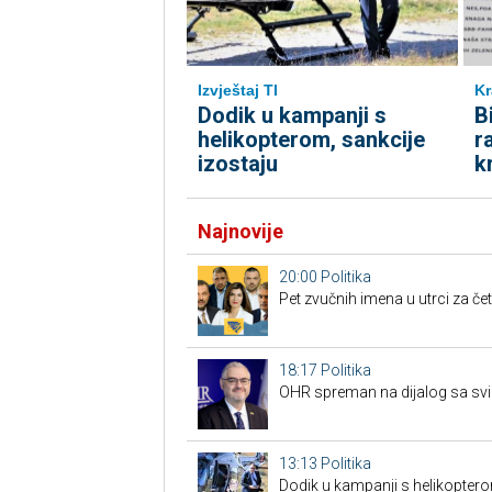
Kr
Izvještaj TI
B
Dodik u kampanji s
r
helikopterom, sankcije
k
izostaju
Najnovije
20:00
Politika
Pet zvučnih imena u utrci za če
18:17
Politika
OHR spreman na dijalog sa svim
13:13
Politika
Dodik u kampanji s helikoptero