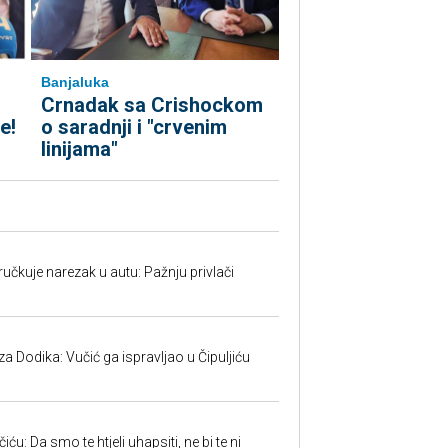
Banjaluka
Crnadak sa Crishockom
e!
o saradnji i "crvenim
linijama"
učkuje narezak u autu: Pažnju privlači
 Dodika: Vučić ga ispravljao u Čipuljiću
u: Da smo te htjeli uhapsiti, ne bi te ni