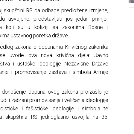
j skupštini RS da odbace predložene izmjene,
du usvojene, predstavljati još jedan primjer
sa koji su u koliziji sa zakonima Bosne i
pima ustavnog poretka države.
ijedlog zakona o dopunama Krivičnog zakonika
 se uvode dva nova krivična djela: Javno
aštva i ustaške ideologije Nezavisne Države
anje i promovisanje zastava i simbola Armije
.
, donošenje dopuna ovog zakona proizašlo je
udi i zabrani promovisanja i veličanja ideologije
ističke i fašističke ideologije i simbola te
na skupština RS jednoglasno usvojila na 35.