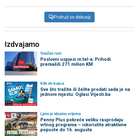
Pridruži se diskusiji
Izdvajamo
Snažan rast
Poslovni uspjesi m:tel-a: Prihodi
premašili 271 milion KM
Klik do kupca
Sve što tražite ili želite prodati sada je na
jednom mjestu: Oglasi.Vijesti.ba
Ljeto je idealno vrijeme
Penny Plus pokreće veliku rasprodaju
vrtnog programa – iskoristite atraktivne
popuste do 16. augusta