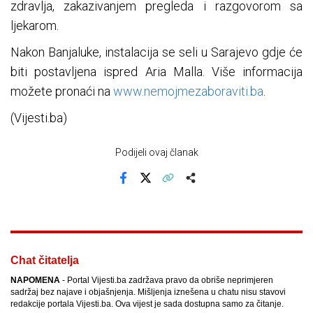
zdravlja, zakazivanjem pregleda i razgovorom sa
ljekarom.
Nakon Banjaluke, instalacija se seli u Sarajevo gdje će
biti postavljena ispred Aria Malla. Više informacija
možete pronaći na
www.nemojmezaboraviti.ba
.
(Vijesti.ba)
Podijeli ovaj članak
Facebook
X
Kopiraj link
Više
Chat čitatelja
NAPOMENA
- Portal Vijesti.ba zadržava pravo da obriše neprimjeren
sadržaj bez najave i objašnjenja. Mišljenja iznešena u chatu nisu stavovi
redakcije portala Vijesti.ba. Ova vijest je sada dostupna samo za čitanje.