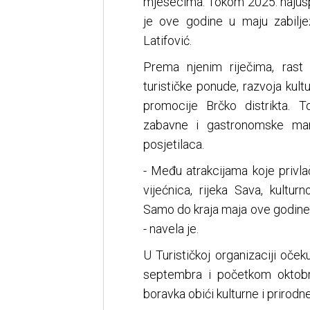
mjesecima. Tokom 2025. najuspj
je ove godine u maju zabilje
Latifović.
Prema njenim riječima, rast 
turističke ponude, razvoja kult
promocije Brčko distrikta. 
zabavne i gastronomske man
posjetilaca.
- Među atrakcijama koje privla
vijećnica, rijeka Sava, kultur
Samo do kraja maja ove godine G
- navela je.
U Turističkoj organizaciji oček
septembra i početkom oktobr
boravka obići kulturne i prirod