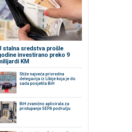
U stalna sredstva prošle
godine investirano preko 9
milijardi KM
Stiže najveća privredna
delegacija iz Libije koja je do
sada posjetila BiH
BiH zvanično aplicirala za
pristupanje SEPA području