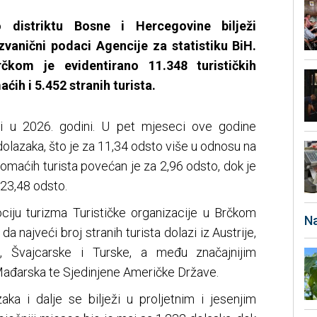
 distriktu Bosne i Hercegovine bilježi
zvanični podaci Agencije za statistiku BiH.
kom je evidentirano 11.348 turističkih
ih i 5.452 stranih turista.
e i u 2026. godini. U pet mjeseci ove godine
 dolazaka, što je za 11,34 odsto više u odnosu na
 domaćih turista povećan je za 2,96 odsto, dok je
 23,48 odsto.
ciju turizma Turističke organizacije u Brčkom
Na
da najveći broj stranih turista dolazi iz Austrije,
, Švajcarske i Turske, a među značajnijim
, Mađarska te Sjedinjene Američke Države.
zaka i dalje se bilježi u proljetnim i jesenjim