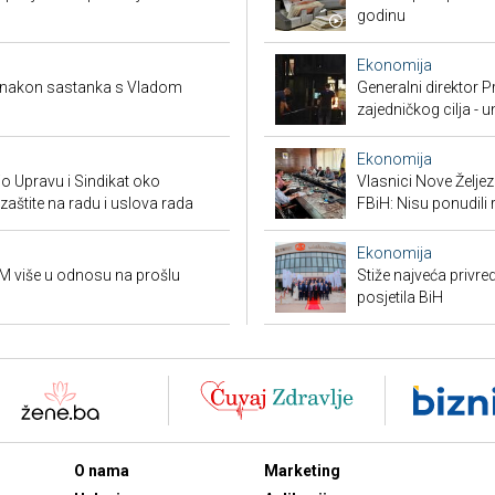
godinu
Ekonomija
a nakon sastanka s Vladom
Generalni direktor P
zajedničkog cilja - 
Ekonomija
io Upravu i Sindikat oko
Vlasnici Nove Želj
zaštite na radu i uslova rada
FBiH: Nisu ponudili 
Ekonomija
KM više u odnosu na prošlu
Stiže najveća privred
posjetila BiH
O nama
Marketing