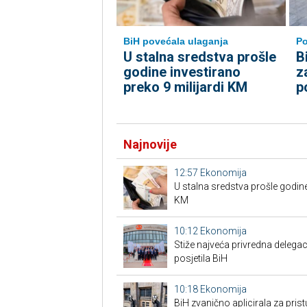
BiH povećala ulaganja
Po
U stalna sredstva prošle
B
godine investirano
z
preko 9 milijardi KM
p
Najnovije
12:57
Ekonomija
U stalna sredstva prošle godine
KM
10:12
Ekonomija
Stiže najveća privredna delegaci
posjetila BiH
10:18
Ekonomija
BiH zvanično aplicirala za pri