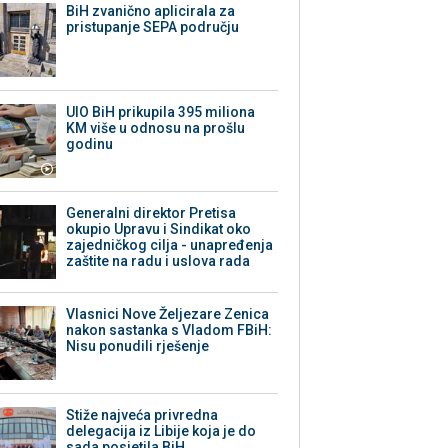
BiH zvanično aplicirala za
pristupanje SEPA području
UIO BiH prikupila 395 miliona
KM više u odnosu na prošlu
godinu
Generalni direktor Pretisa
okupio Upravu i Sindikat oko
zajedničkog cilja - unapređenja
zaštite na radu i uslova rada
Vlasnici Nove Željezare Zenica
nakon sastanka s Vladom FBiH:
Nisu ponudili rješenje
Stiže najveća privredna
delegacija iz Libije koja je do
sada posjetila BiH