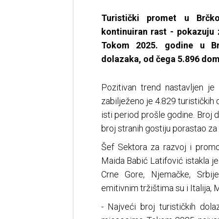
Turistički promet u Brčko
kontinuiran rast - pokazuju 
Tokom 2025. godine u Brč
dolazaka, od čega 5.896 domać
Pozitivan trend nastavljen j
zabilježeno je 4.829 turističkih
isti period prošle godine. Broj
broj stranih gostiju porastao za
Šef Sektora za razvoj i promo
Maida Babić Latifović istakla je 
Crne Gore, Njemačke, Srbije
emitivnim tržištima su i Italija
- Najveći broj turističkih dola