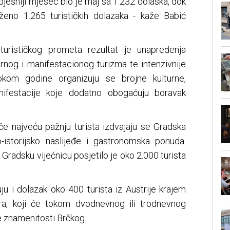
ešniji mjesec bio je maj sa 1.232 dolaska, dok
ženo 1.265 turističkih dolazaka - kaže Babić
turističkog prometa rezultat je unapređenja
urnog i manifestacionog turizma te intenzivnije
Tokom godine organizuju se brojne kulturne,
ifestacije koje dodatno obogaćuju boravak
če najveću pažnju turista izdvajaju se Gradska
no-istorijsko naslijeđe i gastronomska ponuda.
radsku vijećnicu posjetilo je oko 2.000 turista
uju i dolazak oko 400 turista iz Austrije krajem
a, koji će tokom dvodnevnog ili trodnevnog
ne znamenitosti Brčkog.