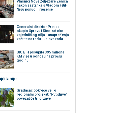
Vlasnici Nove Željezare Zenica
nakon sastanka s Vladom FBiH:
Nisu ponudili rješenje
Generalni direktor Pretisa
okupio Upravu i Sindikat oko
zajedničkog cilja - unapređenja
zaštite na radu i uslova rada
UIO BiH prikupila 395 miliona
KM više u odnosu na prošlu
godinu
jčitanije
Gradačac pokreće veliki
regionalni projekat: "Put šljive"
povezat će tri države