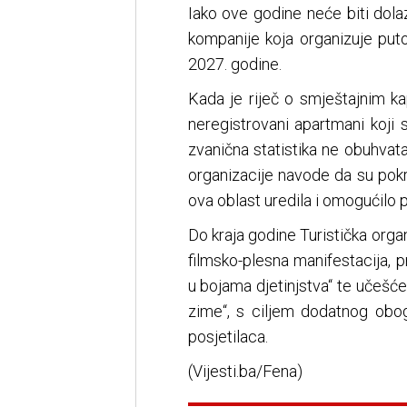
Iako ove godine neće biti dola
kompanije koja organizuje put
2027. godine.
Kada je riječ o smještajnim kap
neregistrovani apartmani koji 
zvanična statistika ne obuhvata
organizacije navode da su pokr
ova oblast uredila i omogućilo p
Do kraja godine Turistička orga
filmsko-plesna manifestacija, p
u bojama djetinjstva“ te učešće
zime“, s ciljem dodatnog obog
posjetilaca.
(Vijesti.ba/Fena)