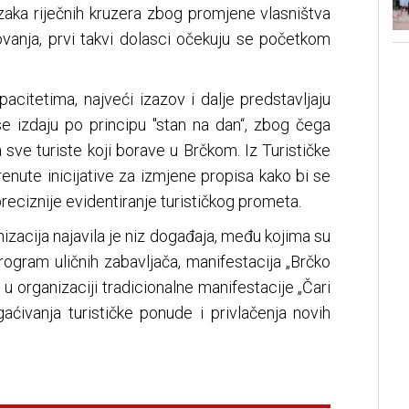
zaka riječnih kruzera zbog promjene vlasništva
ovanja, prvi takvi dolasci očekuju se početkom
acitetima, najveći izazov i dalje predstavljaju
se izdaju po principu "stan na dan“, zbog čega
 sve turiste koji borave u Brčkom. Iz Turističke
enute inicijative za izmjene propisa kako bi se
reciznije evidentiranje turističkog prometa.
nizacija najavila je niz događaja, među kojima su
rogram uličnih zabavljača, manifestacija „Brčko
 u organizaciji tradicionalne manifestacije „Čari
aćivanja turističke ponude i privlačenja novih