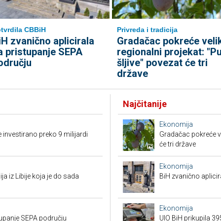
tvrdila CBBiH
Privreda i tradicija
iH zvanično aplicirala
Gradačac pokreće velik
a pristupanje SEPA
regionalni projekat: "Pu
odručju
šljive" povezat će tri
države
Najčitanije
Ekonomija
 investirano preko 9 milijardi
Gradačac pokreće vel
će tri države
Ekonomija
ja iz Libije koja je do sada
BiH zvanično aplici
Ekonomija
stupanje SEPA području
UIO BiH prikupila 3