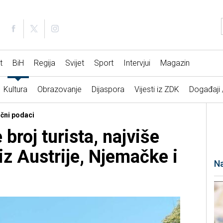
t
BiH
Regija
Svijet
Sport
Intervjui
Magazin
Kultura
Obrazovanje
Dijaspora
Vijesti iz ZDK
Događaji
ični podaci
broj turista, najviše
 iz Austrije, Njemačke i
Na