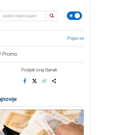
Prijavi se
 / Promo
Podijeli ovaj članak
Facebook
X
Kopiraj link
Više
jnovije