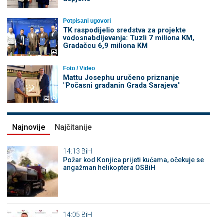
Potpisani ugovori
TK raspodijelio sredstva za projekte
vodosnabdijevanja: Tuzli 7 miliona KM,
Gradačcu 6,9 miliona KM
Foto / Video
Mattu Josephu uručeno priznanje
"Počasni građanin Grada Sarajeva"
Najnovije
Najčitanije
14:13
BiH
Požar kod Konjica prijeti kućama, očekuje se
angažman helikoptera OSBiH
14:05
BiH