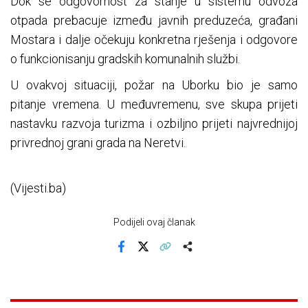
Dok se odgovornost za stanje u sistemu odvoza
otpada prebacuje između javnih preduzeća, građani
Mostara i dalje očekuju konkretna rješenja i odgovore
o funkcionisanju gradskih komunalnih službi.
U ovakvoj situaciji, požar na Uborku bio je samo
pitanje vremena. U međuvremenu, sve skupa prijeti
nastavku razvoja turizma i ozbiljno prijeti najvrednijoj
privrednoj grani grada na Neretvi.
(Vijesti.ba)
Podijeli ovaj članak
Facebook
X
Kopiraj link
Više