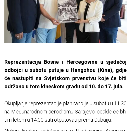
Reprezentacija Bosne i Hercegovine u sjedećoj
odbojci u subotu putuje u Hangzhou (Kina), gdje
će nastupiti na Svjetskom prvenstvu koje će biti
održano u tom kineskom gradu od 10. do 17. jula.
Okupljanje reprezentacije planirano je u subotu u 11.30
na Međunarodnom aerodromu Sarajevo, odakle će bh.
tim letom u 14.00 sati otputovati prema Dubaiju.
Nakon kraćeg zadržavanja u Ujedinjenim Arapskim