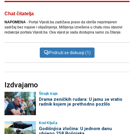
Chat čitatelja
NAPOMENA
- Portal Vijesti.ba zadržava pravo da obriše neprimjeren
sadržaj bez najave i objašnjenja. Mišljenja iznešena u chatu nisu stavovi
redakcije portala Vijesti.ba. Ova vijest je sada dostupna samo za čitanje.
Pridruži se diskusiji (1)
Izdvajamo
Štrajk traje
Drama zeničkih rudara: U jamu se vratio
radnik kojem je prethodno pozlilo
Kod Ključa
Godišnjica zločina: U jednom danu
ubijeno 258 Bošnjaka