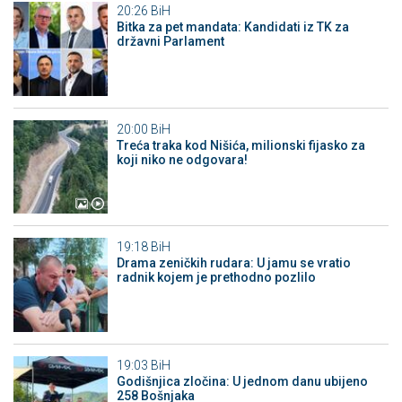
20:26
BiH
Bitka za pet mandata: Kandidati iz TK za
državni Parlament
20:00
BiH
Treća traka kod Nišića, milionski fijasko za
koji niko ne odgovara!
19:18
BiH
Drama zeničkih rudara: U jamu se vratio
radnik kojem je prethodno pozlilo
19:03
BiH
Godišnjica zločina: U jednom danu ubijeno
258 Bošnjaka