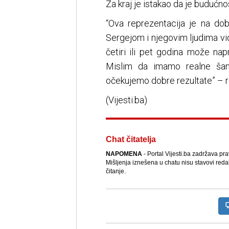
Za kraj je istakao da je budućno
“Ova reprezentacija je na d
Sergejom i njegovim ljudima vi
četiri ili pet godina može napr
Mislim da imamo realne šan
očekujemo dobre rezultate” – re
(Vijesti.ba)
Chat čitatelja
NAPOMENA
- Portal Vijesti.ba zadržava pr
Mišljenja iznešena u chatu nisu stavovi reda
čitanje.