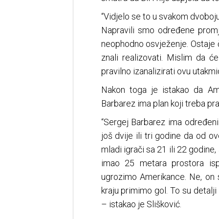
“Vidjelo se to u svakom dvoboju
Napravili smo određene promjene
neophodno osvježenje. Ostaje 
znali realizovati. Mislim da ć
pravilno izanalizirati ovu utakmi
Nakon toga je istakao da Am
Barbarez ima plan koji treba prat
“Sergej Barbarez ima određeni p
još dvije ili tri godine da od 
mladi igrači sa 21 ili 22 godine,
imao 25 metara prostora is
ugrozimo Amerikance. Ne, on st
kraju primimo gol. To su detalji
– istakao je Slišković.