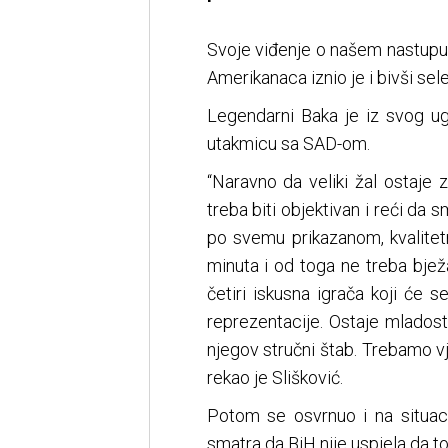
Svoje viđenje o našem nastupu, 
Amerikanaca iznio je i bivši sele
Legendarni Baka je iz svog ugl
utakmicu sa SAD-om.
“Naravno da veliki žal ostaje z
treba biti objektivan i reći da 
po svemu prikazanom, kvalitet
minuta i od toga ne treba bjež
četiri iskusna igrača koji će se
reprezentacije. Ostaje mladost,
njegov stručni štab. Trebamo vjer
rekao je Slišković.
Potom se osvrnuo i na situaci
smatra da BiH nije uspjela da to 