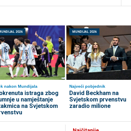
MUNDIJAL 2026
MUNDIJAL 2026
k nakon Mundijala
Najveći pobjednik
okrenuta istraga zbog
David Beckham na
umnje u namještanje
Svjetskom prvenstvu
takmica na Svjetskom
zaradio milione
rvenstvu
Najčitanije