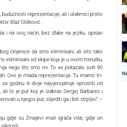
budućnosti reprezentacije, ali i utakmici protiv
ktor Blaž Slišković.
a i na svoj način, bez dlake na jeziku, opisao
bog činjenice da smo eliminisani, ali isto tako
smo eliminisani od ekipe koja je u ovom trenutku,
nija nego što smo mi. To se pokazalo svih 90
Na
ati. Ovo je mlada reprezentacija. Tu imamo tri-
 za godinu ili dvije najvjerojatnije oprostiti od
 ali to je put koji je izabrao Sergej Barbarez i
ovati u njegov put, slijediti ga i biti strpljivi” –
ju gdje su Zmajevi imali igrača više, gdje on
iskoristi.