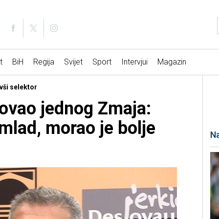
t
BiH
Regija
Svijet
Sport
Intervjui
Magazin
vši selektor
ikovao jednog Zmaja:
 mlad, morao je bolje
Na