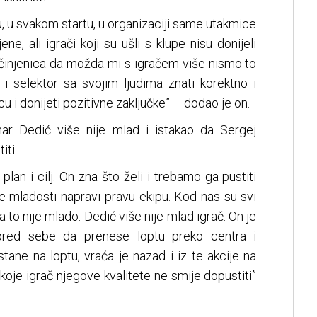
, u svakom startu, u organizaciji same utakmice
, ali igrači koji su ušli s klupe nisu donijeli
činjenica da možda mi s igračem više nismo to
e i selektor sa svojim ljudima znati korektno i
cu i donijeti pozitivne zaključke” – dodao je on.
ar Dedić više nije mlad i istakao da Sergej
iti.
lan i cilj. On zna što želi i trebamo ga pustiti
ove mladosti napravi pravu ekipu. Kod nas su svi
 a to nije mlado. Dedić više nije mlad igrač. On je
pred sebe da prenese loptu preko centra i
ane na loptu, vraća je nazad i iz te akcije na
 koje igrač njegove kvalitete ne smije dopustiti”