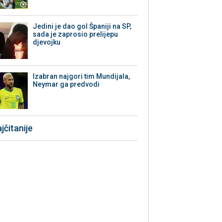
Jedini je dao gol Španiji na SP,
sada je zaprosio prelijepu
djevojku
Izabran najgori tim Mundijala,
Neymar ga predvodi
jčitanije