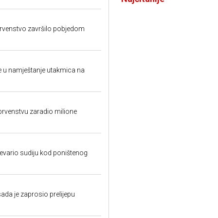
prvenstvo završilo pobjedom
 u namještanje utakmica na
rvenstvu zaradio milione
evario sudiju kod poništenog
 sada je zaprosio prelijepu