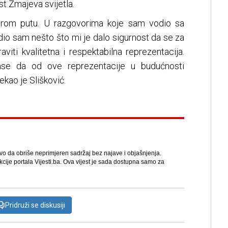
st Zmajeva svijetla.
obrom putu. U razgovorima koje sam vodio sa
dio sam nešto što mi je dalo sigurnost da se za
aviti kvalitetna i respektabilna reprezentacija.
se da od ove reprezentacije u budućnosti
kao je Slišković.
avo da obriše neprimjeren sadržaj bez najave i objašnjenja.
kcije portala Vijesti.ba. Ova vijest je sada dostupna samo za
Pridruži se diskusiji