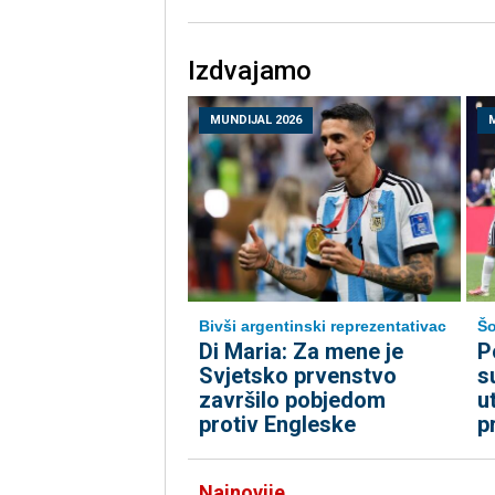
Izdvajamo
MUNDIJAL 2026
Bivši argentinski reprezentativac
Šo
Di Maria: Za mene je
P
Svjetsko prvenstvo
s
završilo pobjedom
u
protiv Engleske
p
Najnovije