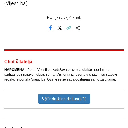
(Vijesti.ba)
Podijeli ovaj članak
Facebook
X
Kopiraj link
Više
Chat čitatelja
NAPOMENA
- Portal Vijesti.ba zadržava pravo da obriše neprimjeren
sadržaj bez najave i objašnjenja. Mišljenja iznešena u chatu nisu stavovi
redakcije portala Vijesti.ba. Ova vijest je sada dostupna samo za čitanje.
Pridruži se diskusiji (1)