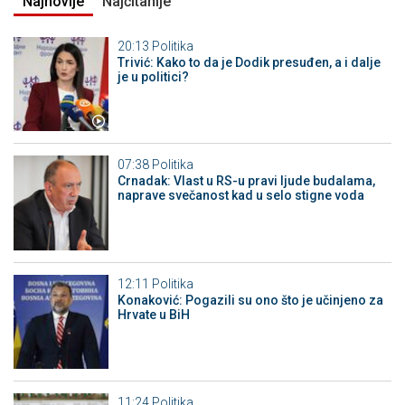
Najnovije
Najčitanije
20:13
Politika
Trivić: Kako to da je Dodik presuđen, a i dalje
je u politici?
07:38
Politika
Crnadak: Vlast u RS-u pravi ljude budalama,
naprave svečanost kad u selo stigne voda
12:11
Politika
Konaković: Pogazili su ono što je učinjeno za
Hrvate u BiH
11:24
Politika