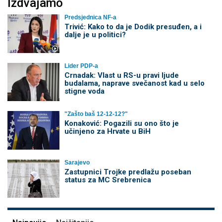
Izdvajamo
Predsjednica NF-a
Trivić: Kako to da je Dodik presuđen, a i
dalje je u politici?
Lider PDP-a
Crnadak: Vlast u RS-u pravi ljude
budalama, naprave svečanost kad u selo
stigne voda
"Zašto baš 12-12-12?"
Konaković: Pogazili su ono što je
učinjeno za Hrvate u BiH
Sarajevo
Zastupnici Trojke predlažu poseban
status za MC Srebrenica