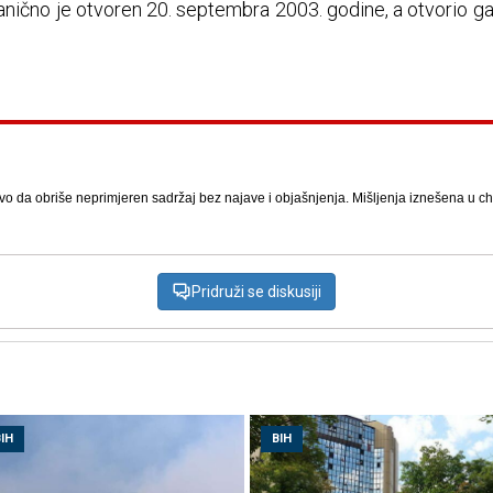
nično je otvoren 20. septembra 2003. godine, a otvorio ga 
vo da obriše neprimjeren sadržaj bez najave i objašnjenja. Mišljenja iznešena u chat
Pridruži se diskusiji
IH
BIH