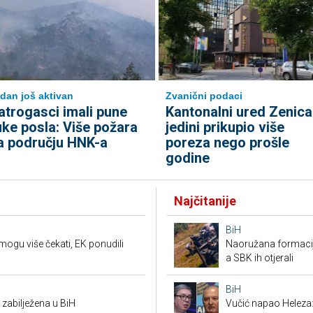
dan još aktivan
Zvanični podaci
atrogasci imali pune
Kantonalni ured Zenica
uke posla: Više požara
jedini prikupio više
a području HNK-a
poreza nego prošle
godine
Najčitanije
BiH
mogu više čekati, EK ponudili
Naoružana formacija
a SBK ih otjerali
BiH
 zabilježena u BiH
Vučić napao Heleza: