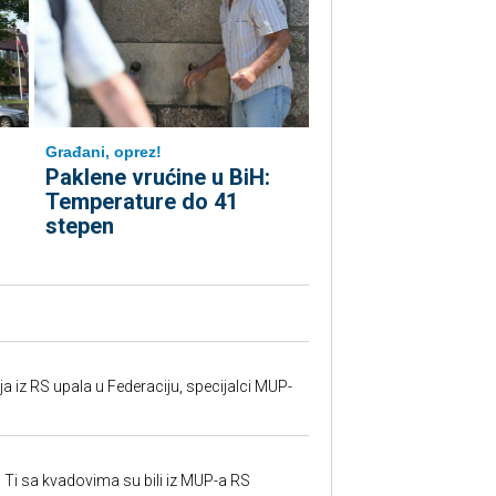
Građani, oprez!
Paklene vrućine u BiH:
Temperature do 41
stepen
 iz RS upala u Federaciju, specijalci MUP-
 Ti sa kvadovima su bili iz MUP-a RS