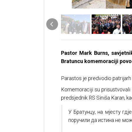
Pastor Mark Burns, savjetn
Bratuncu komemoraciji povodo
Parastos je predvodio patrijarh 
Komemoraciji su prisustvovali
predsjednik RS Siniša Karan, kao
У Братунцу, на мјесту гд
поручили да истина не мож