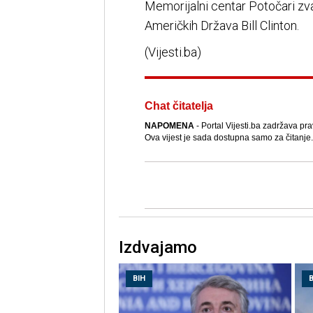
Memorijalni centar Potočari zva
Američkih Država Bill Clinton.
(Vijesti.ba)
Chat čitatelja
NAPOMENA
- Portal Vijesti.ba zadržava pra
Ova vijest je sada dostupna samo za čitanje.
Izdvajamo
BIH
B