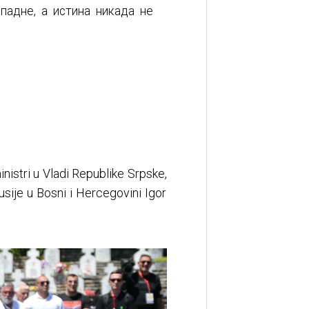
падне, а истина никада не
inistri u Vladi Republike Srpske,
usije u Bosni i Hercegovini Igor