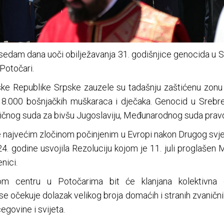
dam dana uoči obilježavanja 31. godišnjice genocida u Sreb
Potočari.
ke Republike Srpske zauzele su tadašnju zaštićenu zonu U
 8.000 bošnjačkih muškaraca i dječaka. Genocid u Srebr
nog suda za bivšu Jugoslaviju, Međunarodnog suda pravd
 najvećim zločinom počinjenim u Evropi nakon Drugog svje
024. godine usvojila Rezoluciju kojom je 11. juli proglaše
nici.
m centru u Potočarima bit će klanjana kolektivna
se očekuje dolazak velikog broja domaćih i stranih zvanični
egovine i svijeta.