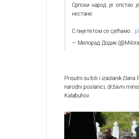
Српски народ је опстао ј
нестане.
С пијететом се сјећамо…
p
— Милорад Додик (@Milora
Prisutni su bili i izaslanik čla
narodni poslanici, državni mini
Kalabuhov.