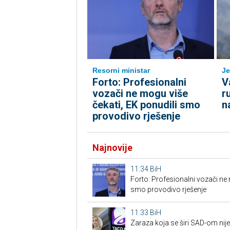
Resorni ministar
Je
Forto: Profesionalni
V
vozači ne mogu više
r
čekati, EK ponudili smo
n
provodivo rješenje
Najnovije
11:34
BiH
Forto: Profesionalni vozači ne 
smo provodivo rješenje
11:33
BiH
Zaraza koja se širi SAD-om nije