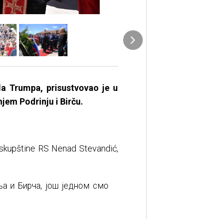
a Trumpa, prisustvovao je u
em Podrinju i Birču.
 skupštine RS Nenad Stevandić,
ња и Бирча, још једном смо