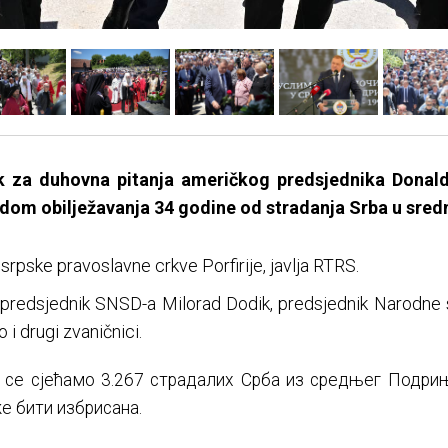
ik za duhovna pitanja američkog predsjednika Donald
m obilježavanja 34 godine od stradanja Srba u srednj
srpske pravoslavne crkve Porfirije, javlja RTRS.
 predsjednik SNSD-a Milorad Dodik, predsjednik Narodne
 i drugi zvaničnici.
је се сјећамо 3.267 страдалих Срба из средњег Подри
е бити избрисана.