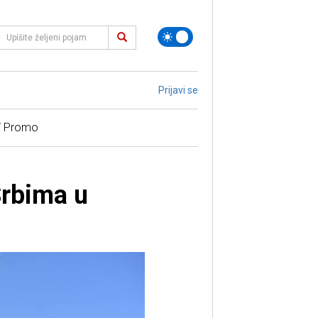
Prijavi se
/ Promo
Srbima u