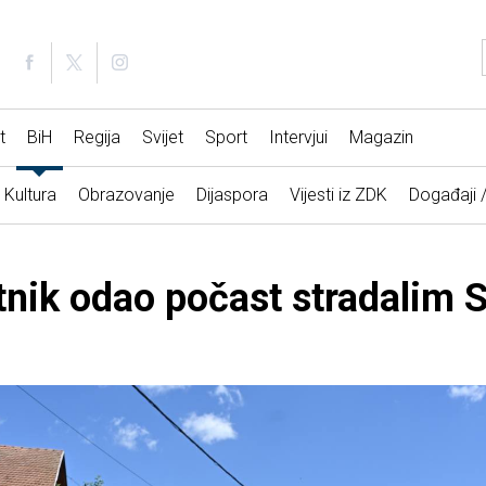
t
BiH
Regija
Svijet
Sport
Intervjui
Magazin
Kultura
Obrazovanje
Dijaspora
Vijesti iz ZDK
Događaji 
nik odao počast stradalim 