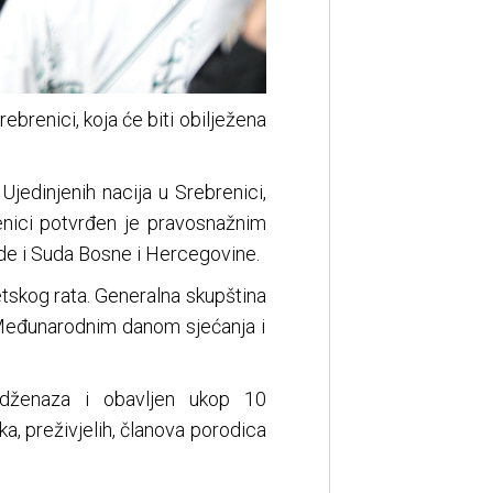
renici, koja će biti obilježena
jedinjenih nacija u Srebrenici,
enici potvrđen je pravosnažnim
e i Suda Bosne i Hercegovine.
tskog rata. Generalna skupština
n Međunarodnim danom sjećanja i
 dženaza i obavljen ukop 10
ka, preživjelih, članova porodica