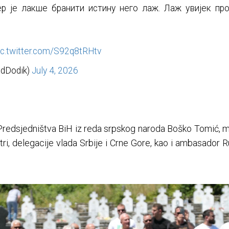
ер је лакше бранити истину него лаж. Лаж увијек про
ic.twitter.com/S92q8tRHtv
dDodik)
July 4, 2026
na Predsjedništva BiH iz reda srpskog naroda Boško Tomić, m
stri, delegacije vlada Srbije i Crne Gore, kao i ambasador R