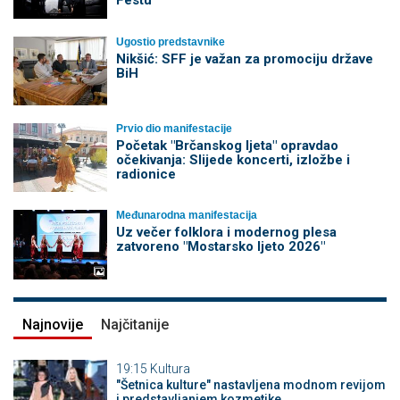
Festu
Ugostio predstavnike
Nikšić: SFF je važan za promociju države
BiH
Prvio dio manifestacije
Početak "Brčanskog ljeta" opravdao
očekivanja: Slijede koncerti, izložbe i
radionice
Međunarodna manifestacija
Uz večer folklora i modernog plesa
zatvoreno "Mostarsko ljeto 2026"
Najnovije
Najčitanije
19:15
Kultura
"Šetnica kulture" nastavljena modnom revijom
i predstavljanjem kozmetike