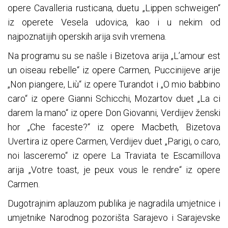
opere Cavalleria rusticana, duetu „Lippen schweigen“
iz operete Vesela udovica, kao i u nekim od
najpoznatijih operskih arija svih vremena.
Na programu su se našle i Bizetova arija „L’amour est
un oiseau rebelle“ iz opere Carmen, Puccinijeve arije
„Non piangere, Liù“ iz opere Turandot i „O mio babbino
caro“ iz opere Gianni Schicchi, Mozartov duet „La ci
darem la mano“ iz opere Don Giovanni, Verdijev ženski
hor „Che faceste?“ iz opere Macbeth, Bizetova
Uvertira iz opere Carmen, Verdijev duet „Parigi, o caro,
noi lasceremo“ iz opere La Traviata te Escamillova
arija „Votre toast, je peux vous le rendre“ iz opere
Carmen.
Dugotrajnim aplauzom publika je nagradila umjetnice i
umjetnike Narodnog pozorišta Sarajevo i Sarajevske