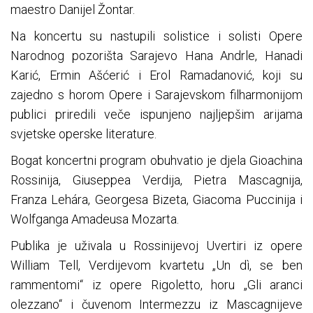
maestro Danijel Žontar.
Na koncertu su nastupili solistice i solisti Opere
Narodnog pozorišta Sarajevo Hana Andrle, Hanadi
Karić, Ermin Ašćerić i Erol Ramadanović, koji su
zajedno s horom Opere i Sarajevskom filharmonijom
publici priredili veče ispunjeno najljepšim arijama
svjetske operske literature.
Bogat koncertni program obuhvatio je djela Gioachina
Rossinija, Giuseppea Verdija, Pietra Mascagnija,
Franza Lehára, Georgesa Bizeta, Giacoma Puccinija i
Wolfganga Amadeusa Mozarta.
Publika je uživala u Rossinijevoj Uvertiri iz opere
William Tell, Verdijevom kvartetu „Un dì, se ben
rammentomi“ iz opere Rigoletto, horu „Gli aranci
olezzano“ i čuvenom Intermezzu iz Mascagnijeve