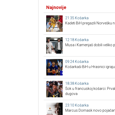
Najnovije
21:35
Košarka
Kadeti BiH pregazili Norvešku n
12:18
Košarka
Musa i Kamenjaš dobili veliko 
09:24
Košarka
Košarkaši BiH u Hrasnici igraju
18:38
Košarka
Šok u francuskoj košarci: Prva
dugova
23:10
Košarka
Marcus Domask novo pojačan