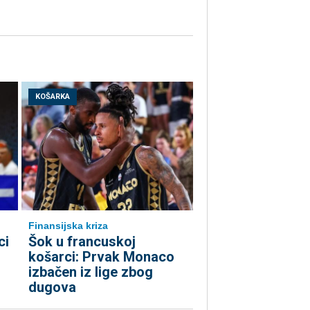
KOŠARKA
Finansijska kriza
ci
Šok u francuskoj
košarci: Prvak Monaco
izbačen iz lige zbog
dugova