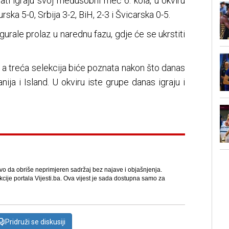
ati igraju svoj međusobni meč 6. kola, u okviru
rska 5-0, Srbija 3-2, BiH, 2-3 i Švicarska 0-5.
igurale prolaz u narednu fazu, gdje će se ukrstiti
nija, a treća selekcija biće poznata nakon što danas
nija i Island. U okviru iste grupe danas igraju i
avo da obriše neprimjeren sadržaj bez najave i objašnjenja.
kcije portala Vijesti.ba. Ova vijest je sada dostupna samo za
Pridruži se diskusiji