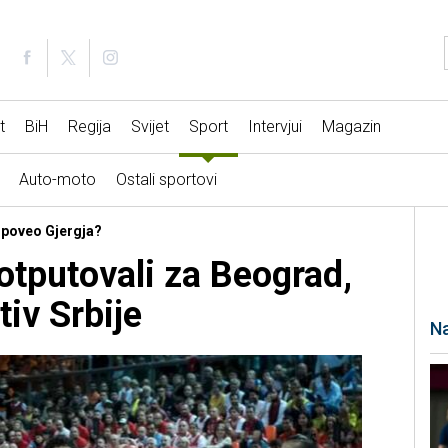
t
BiH
Regija
Svijet
Sport
Intervjui
Magazin
Auto-moto
Ostali sportovi
e poveo Gjergja?
otputovali za Beograd,
tiv Srbije
Na