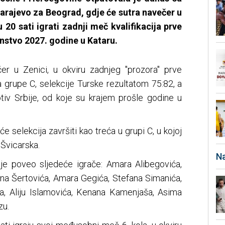
ajevo za Beograd, gdje će sutra navečer u
20 sati igrati zadnji meč kvalifikacija prve
nstvo 2027. godine u Kataru.
er u Zenici, u okviru zadnjeg "prozora" prve
a grupe C, selekcije Turske rezultatom 75:82, a
otiv Srbije, od koje su krajem prošle godine u
će selekcija završiti kao treća u grupi C, u kojoj
 Švicarska.
Na
 je poveo sljedeće igrače: Amara Alibegovića,
ana Šertovića, Amara Gegića, Stefana Simanića,
ća, Aliju Islamovića, Kenana Kamenjaša, Asima
zu.