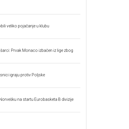
ili veliko pojačanje u klubu
šarci: Prvak Monaco izbačen iz lige zbog
nici igraju protiv Poljske
 Norvešku na startu Eurobasketa B divizije