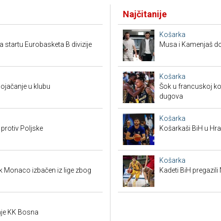
Najčitanije
Košarka
a startu Eurobasketa B divizije
Musa i Kamenjaš dob
Košarka
pojačanje u klubu
Šok u francuskoj ko
dugova
Košarka
 protiv Poljske
Košarkaši BiH u Hras
Košarka
k Monaco izbačen iz lige zbog
Kadeti BiH pregazili
je KK Bosna