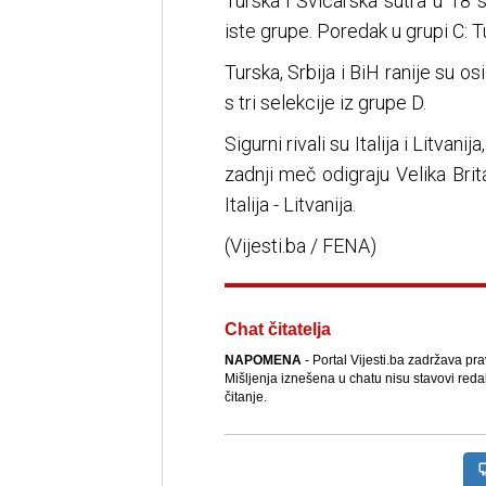
Turska i Švicarska sutra u 18 s
iste grupe. Poredak u grupi C: Tu
Turska, Srbija i BiH ranije su os
s tri selekcije iz grupe D.
Sigurni rivali su Italija i Litva
zadnji meč odigraju Velika Brita
Italija - Litvanija.
(Vijesti.ba / FENA)
Chat čitatelja
NAPOMENA
- Portal Vijesti.ba zadržava pr
Mišljenja iznešena u chatu nisu stavovi reda
čitanje.