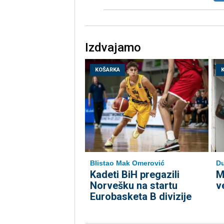
Izdvajamo
KOŠARKA
Blistao Mak Omerović
Du
Kadeti BiH pregazili
M
Norvešku na startu
v
Eurobasketa B divizije