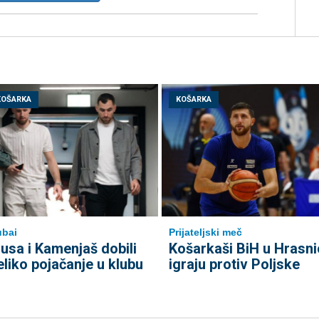
KOŠARKA
KOŠARKA
bai
Prijateljski meč
usa i Kamenjaš dobili
Košarkaši BiH u Hrasni
eliko pojačanje u klubu
igraju protiv Poljske