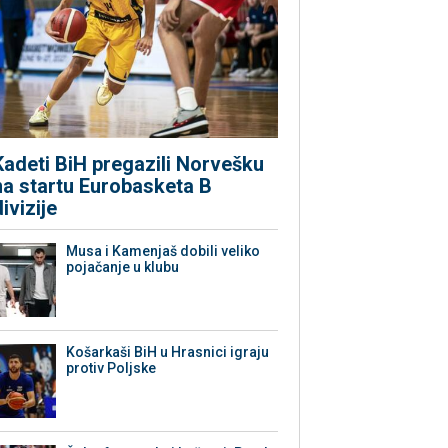
Kadeti BiH pregazili Norvešku
na startu Eurobasketa B
divizije
Musa i Kamenjaš dobili veliko
pojačanje u klubu
Košarkaši BiH u Hrasnici igraju
protiv Poljske