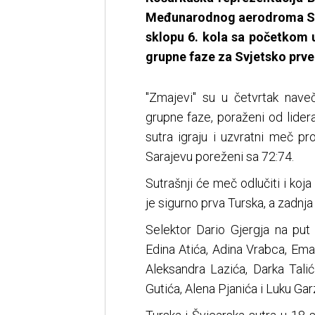
Međunarodnog aerodroma Sar
sklopu 6. kola sa početkom u 
grupne faze za Svjetsko prve
"Zmajevi" su u četvrtak naveč
grupne faze, poraženi od lider
sutra igraju i uzvratni meč pr
Sarajevu poreženi sa 72:74.
Sutrašnji će meč odlučiti i koja 
je sigurno prva Turska, a zadnja
Selektor Dario Gjergja na put
Edina Atića, Adina Vrabca, Em
Aleksandra Lazića, Darka Tali
Gutića, Alena Pjanića i Luku Gar