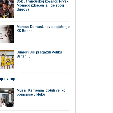
Šok u francuskoj košarci: Prvak
Monaco izbačen iz lige zbog
dugova
Marcus Domask novo pojačanje
KK Bosna
Juniori BiH pregazili Veliku
Britaniju
jčitanije
Musa i Kamenjaš dobili veliko
pojačanje u klubu