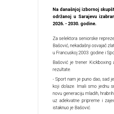
Na današnjoj izbornoj skupš
održanoj u Sarajevu izabr
2026. - 2030. godine.
Za selektora seniorske reprez
Bašović, nekadašnji osvajač zl
u Francuskoj 2003. godine i Spo
Bašović je trener Kickboxing 
rezultate.
- Sport nam je puno dao, sad 
koji dolaze. Imali smo jednu 
novu generaciju mladih, hrabri
uz adekvatne pripreme i zajed
istaknuo je Bašović.