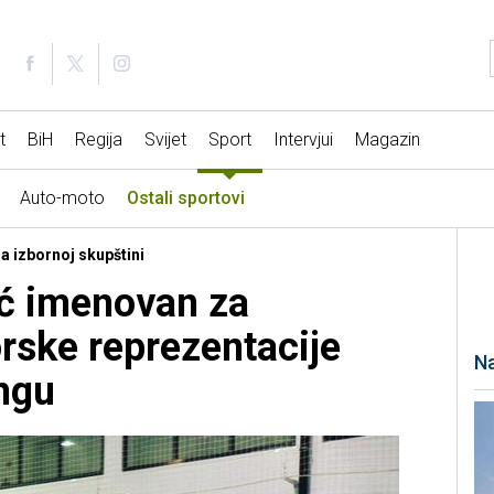
t
BiH
Regija
Svijet
Sport
Intervjui
Magazin
Auto-moto
Ostali sportovi
Na izbornoj skupštini
ć imenovan za
orske reprezentacije
Na
ngu