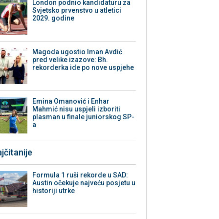
London podnio kandidaturu za
Svjetsko prvenstvo u atletici
2029. godine
Magoda ugostio Iman Avdić
pred velike izazove: Bh.
rekorderka ide po nove uspjehe
Emina Omanović i Enhar
Mahmić nisu uspjeli izboriti
plasman u finale juniorskog SP-
a
jčitanije
Formula 1 ruši rekorde u SAD:
Austin očekuje najveću posjetu u
historiji utrke