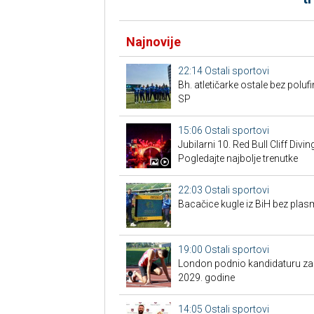
Najnovije
22:14
Ostali sportovi
Bh. atletičarke ostale bez pol
SP
15:06
Ostali sportovi
Jubilarni 10. Red Bull Cliff Divi
Pogledajte najbolje trenutke
22:03
Ostali sportovi
Bacačice kugle iz BiH bez plas
19:00
Ostali sportovi
London podnio kandidaturu za S
2029. godine
14:05
Ostali sportovi