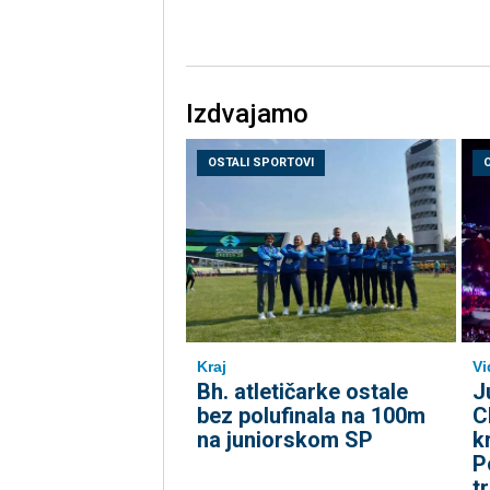
Izdvajamo
OSTALI SPORTOVI
Kraj
Vi
Bh. atletičarke ostale
J
bez polufinala na 100m
C
na juniorskom SP
k
P
t