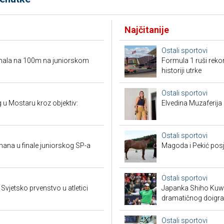
Najčitanije
Ostali sportovi
ufinala na 100m na juniorskom
Formula 1 ruši reko
historiji utrke
Ostali sportovi
ng u Mostaru kroz objektiv:
Elvedina Muzaferija 
Ostali sportovi
mana u finale juniorskog SP-a
Magoda i Pekić posje
Ostali sportovi
vjetsko prvenstvo u atletici
Japanka Shiho Kuwak
dramatičnog doigra
Ostali sportovi