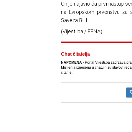
On je najavio da prvi nastup s
na Evropskom prvenstvu za s
Saveza BiH.
(Vijesti.ba / FENA)
Chat čitatelja
NAPOMENA
- Portal Vijesti.ba zadržava pr
Mišljenja iznešena u chatu nisu stavovi reda
čitanje.