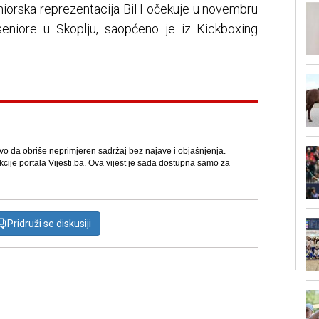
eniorska reprezentacija BiH očekuje u novembru
eniore u Skoplju, saopćeno je iz Kickboxing
avo da obriše neprimjeren sadržaj bez najave i objašnjenja.
kcije portala Vijesti.ba. Ova vijest je sada dostupna samo za
Pridruži se diskusiji