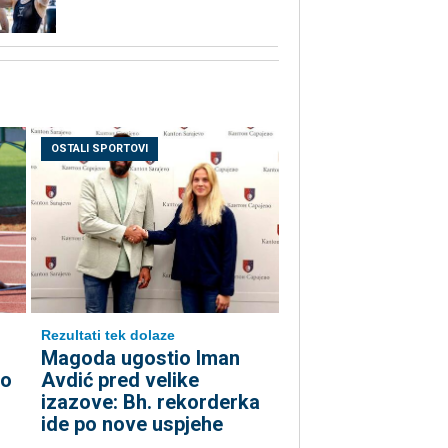
OSTALI SPORTOVI
Rezultati tek dolaze
Magoda ugostio Iman
ko
Avdić pred velike
izazove: Bh. rekorderka
ide po nove uspjehe