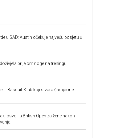
rde u SAD: Austin očekuje najveću posjetu u
doživjela prijelom noge na treningu
tili Basquil: Klub koji stvara šampione
i osvojila British Open za žene nakon
vanja