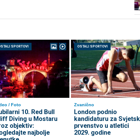
OSTALI SPORTOVI
OSTALI SPORTOVI
deo / Foto
Zvanično
ubilarni 10. Red Bull
London podnio
liff Diving u Mostaru
kandidaturu za Svjets
roz objektiv:
prvenstvo u atletici
ogledajte najbolje
2029. godine
renutke