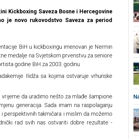
tini Kickboxing Saveza Bosne i Hercegovine
ano je novo rukovodstvo Saveza za period
entacije BiH u kickboxingu imenovan je Nermin
atne medalje na Svjetskom prvenstvu za seniore
rtista godine BiH za 2003. godinu.
adakemije Ilidža sa kojima ostvaruje vrhunske
je vrijeme da uradimo nešto za mlađe šampione
Na
smjenu generacija. Sada imam na raspolaganju
h i perspektivnih takmičara i mislim da možemo
nički rad svih nas ostvariti dobre rezultate -