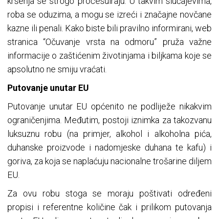
kršenja se strogo procesuiraju. U takvim slučajevima,
roba se oduzima, a mogu se izreći i značajne novčane
kazne ili penali. Kako biste bili pravilno informirani, web
stranica “Očuvanje vrsta na odmoru” pruža važne
informacije o zaštićenim životinjama i biljkama koje se
apsolutno ne smiju vraćati.
Putovanje unutar EU
Putovanje unutar EU općenito ne podliježe nikakvim
ograničenjima. Međutim, postoji iznimka za takozvanu
luksuznu robu (na primjer, alkohol i alkoholna pića,
duhanske proizvode i nadomjeske duhana te kafu) i
goriva, za koja se naplaćuju nacionalne trošarine diljem
EU.
Za ovu robu stoga se moraju poštivati ​​određeni
propisi i referentne količine čak i prilikom putovanja