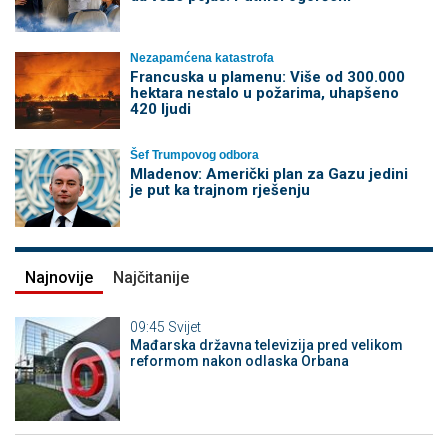
Nezapamćena katastrofa
Francuska u plamenu: Više od 300.000
hektara nestalo u požarima, uhapšeno
420 ljudi
Šef Trumpovog odbora
Mladenov: Američki plan za Gazu jedini
je put ka trajnom rješenju
Najnovije
Najčitanije
09:45
Svijet
Mađarska državna televizija pred velikom
reformom nakon odlaska Orbana