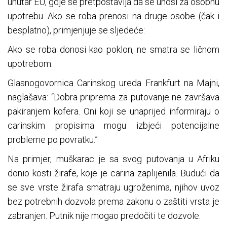
unutar EU, gdje se pretpostavlja da se unosi za osobnu
upotrebu. Ako se roba prenosi na druge osobe (čak i
besplatno), primjenjuje se sljedeće:
Ako se roba donosi kao poklon, ne smatra se ličnom
upotrebom.
Glasnogovornica Carinskog ureda Frankfurt na Majni,
naglašava: “Dobra priprema za putovanje ne završava
pakiranjem kofera. Oni koji se unaprijed informiraju o
carinskim propisima mogu izbjeći potencijalne
probleme po povratku.”
Na primjer, muškarac je sa svog putovanja u Afriku
donio kosti žirafe, koje je carina zaplijenila. Budući da
se sve vrste žirafa smatraju ugroženima, njihov uvoz
bez potrebnih dozvola prema zakonu o zaštiti vrsta je
zabranjen. Putnik nije mogao predočiti te dozvole.