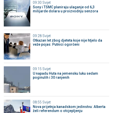
09:30
Svijet
Sony i TSMC planiraju ulaganje od 6,3
milijarde dolara u proizvodnju senzora
09:28
Svijet
Otkazan let zbog djeteta koje nije htjelo da
veže pojas: Putnici ogorčeni
09:15
Svijet
U napadu Huta na jemensku luku sedam
poginulih i 30 ranjenih
08:55
Svijet
Nova prijetnja kanadskom jedinstvu: Alberta
želi referendum o otcjepljenju