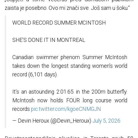
zaista je posebno. Ovo mi znači sve. Još sam u šoku.“
WORLD RECORD SUMMER MCINTOSH
SHE’S DONE IT IN MONTREAL
Canadian swimmer phenom Summer McIntosh
takes down the longest standing women’s world
record (6,101 days).
It’s an astounding 2:01.65 in the 200m butterfly.
McIntosh now holds FOUR long course world
records
pic.twitter.com/kgoeCNMGJN
— Devin Heroux (@Devin_Heroux)
July 5, 2026