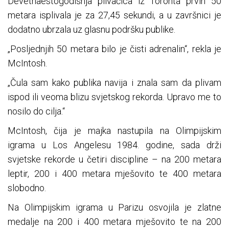
Devetnaestogodišnja plivačica iz Toronta prvih 50
metara isplivala je za 27,45 sekundi, a u završnici je
dodatno ubrzala uz glasnu podršku publike.
„Posljednjih 50 metara bilo je čisti adrenalin“, rekla je
McIntosh.
„Čula sam kako publika navija i znala sam da plivam
ispod ili veoma blizu svjetskog rekorda. Upravo me to
nosilo do cilja.“
McIntosh, čija je majka nastupila na Olimpijskim
igrama u Los Angelesu 1984. godine, sada drži
svjetske rekorde u četiri discipline – na 200 metara
leptir, 200 i 400 metara mješovito te 400 metara
slobodno.
Na Olimpijskim igrama u Parizu osvojila je zlatne
medalje na 200 i 400 metara mješovito te na 200