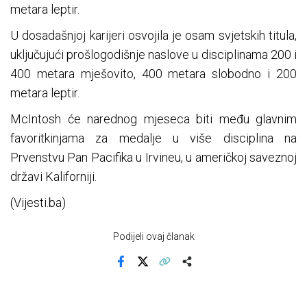
metara leptir.
U dosadašnjoj karijeri osvojila je osam svjetskih titula,
uključujući prošlogodišnje naslove u disciplinama 200 i
400 metara mješovito, 400 metara slobodno i 200
metara leptir.
McIntosh će narednog mjeseca biti među glavnim
favoritkinjama za medalje u više disciplina na
Prvenstvu Pan Pacifika u Irvineu, u američkoj saveznoj
državi Kaliforniji.
(Vijesti.ba)
Podijeli ovaj članak
Facebook
X
Kopiraj link
Više