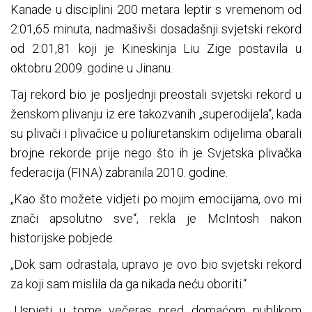
Kanade u disciplini 200 metara leptir s vremenom od
2:01,65 minuta, nadmašivši dosadašnji svjetski rekord
od 2:01,81 koji je Kineskinja Liu Zige postavila u
oktobru 2009. godine u Jinanu.
Taj rekord bio je posljednji preostali svjetski rekord u
ženskom plivanju iz ere takozvanih „superodijela“, kada
su plivači i plivačice u poliuretanskim odijelima obarali
brojne rekorde prije nego što ih je Svjetska plivačka
federacija (FINA) zabranila 2010. godine.
„Kao što možete vidjeti po mojim emocijama, ovo mi
znači apsolutno sve“, rekla je McIntosh nakon
historijske pobjede.
„Dok sam odrastala, upravo je ovo bio svjetski rekord
za koji sam mislila da ga nikada neću oboriti.“
„Uspjeti u tome večeras pred domaćom publikom