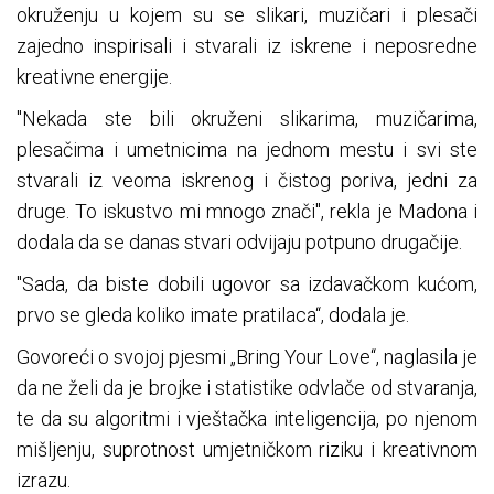
okruženju u kojem su se slikari, muzičari i plesači
zajedno inspirisali i stvarali iz iskrene i neposredne
kreativne energije.
"Nekada ste bili okruženi slikarima, muzičarima,
plesačima i umetnicima na jednom mestu i svi ste
stvarali iz veoma iskrenog i čistog poriva, jedni za
druge. To iskustvo mi mnogo znači", rekla je Madona i
dodala da se danas stvari odvijaju potpuno drugačije.
"Sada, da biste dobili ugovor sa izdavačkom kućom,
prvo se gleda koliko imate pratilaca“, dodala je.
Govoreći o svojoj pjesmi „Bring Your Love“, naglasila je
da ne želi da je brojke i statistike odvlače od stvaranja,
te da su algoritmi i vještačka inteligencija, po njenom
mišljenju, suprotnost umjetničkom riziku i kreativnom
izrazu.