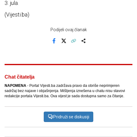
3. jula.
(Vijesti.ba)
Podijeli ovaj članak
Facebook
X
Kopiraj link
Više
Chat čitatelja
NAPOMENA
- Portal Vijesti.ba zadržava pravo da obriše neprimjeren
sadržaj bez najave i objašnjenja. Mišljenja iznešena u chatu nisu stavovi
redakcije portala Vijesti.ba. Ova vijest je sada dostupna samo za čitanje.
Pridruži se diskusiji