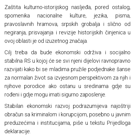
Zaštita kulturno-istorijskog nasljeđa, pored ostalog,
spomenika nacionalne kulture, jezika, pisma,
pravoslavnih hramova, srpskih grobalja i slično od
negiranja, prisvajanja i revizije historijskih činjenica u
ovoj oblasti je od izuzetnog značaja.
Cilj treba da bude ekonomski održiva i socijalno
stabilna RS u kojoj će se svi njeni dijelovi ravnopravno
razvijati kako bi se mladima pružile podjednake šanse
za normalan život sa izvjesnom perspektivom za njih i
njihove porodice ako ostanu u sredinama gdje su
rođeni i gdje mogu imati sigurno zaposlenje.
Stabilan ekonomski razvoj podrazumijeva najoštriji
obračun sa kriminalom i korupcijom, posebno u javnim
preduzećima i institucijama, piše u tekstu Prijedloga
deklaracije.