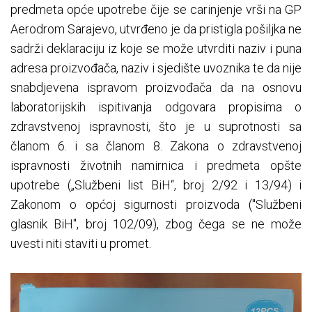
predmeta opće upotrebe čije se carinjenje vrši na GP
Aerodrom Sarajevo, utvrđeno je da pristigla pošiljka ne
sadrži deklaraciju iz koje se može utvrditi naziv i puna
adresa proizvođača, naziv i sjedište uvoznika te da nije
snabdjevena ispravom proizvođača da na osnovu
laboratorijskih ispitivanja odgovara propisima o
zdravstvenoj ispravnosti, što je u suprotnosti sa
članom 6. i sa članom 8. Zakona o zdravstvenoj
ispravnosti životnih namirnica i predmeta opšte
upotrebe („Službeni list BiH“, broj 2/92 i 13/94) i
Zakonom o općoj sigurnosti proizvoda ("Službeni
glasnik BiH", broj 102/09), zbog čega se ne može
uvesti niti staviti u promet.