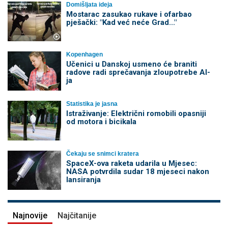
Domišljata ideja
Mostarac zasukao rukave i ofarbao
pješački: "Kad već neće Grad..."
Kopenhagen
Učenici u Danskoj usmeno će braniti
radove radi sprečavanja zloupotrebe AI-
ja
Statistika je jasna
Istraživanje: Električni romobili opasniji
od motora i bicikala
Čekaju se snimci kratera
SpaceX-ova raketa udarila u Mjesec:
NASA potvrdila sudar 18 mjeseci nakon
lansiranja
Najnovije
Najčitanije