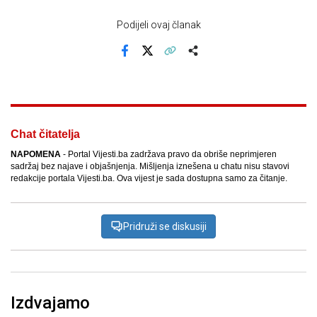
Podijeli ovaj članak
Facebook
X
Kopiraj link
Više
Chat čitatelja
NAPOMENA
- Portal Vijesti.ba zadržava pravo da obriše neprimjeren
sadržaj bez najave i objašnjenja. Mišljenja iznešena u chatu nisu stavovi
redakcije portala Vijesti.ba. Ova vijest je sada dostupna samo za čitanje.
Pridruži se diskusiji
Izdvajamo