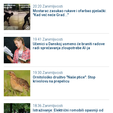
20:20
Zanimljivosti
Mostarac zasukao rukave i ofarbao pješački:
"Kad već neće Grad..."
19:41
Zanimljivosti
Učenici u Danskoj usmeno će braniti radove
radi sprečavanja zloupotrebe AI-ja
19:30
Zanimljivosti
Ornitološko društvo "Naše ptice": Stop
krivolovu na prepelicu
18:36
Zanimljivosti
Istraživanje: Električni romobili opasniji od